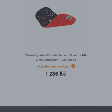
Chránič páteře Ducati Nucleon Plasma KR-
2i červenočerný - velikost M
skladem jeden kus
1 286 Kč