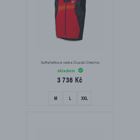
Softshellová vesta Ducati Desmo
skladem
3 736 Kč
M
L
XXL