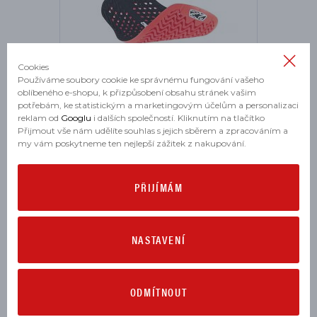
Cookies
Používáme soubory cookie ke správnému fungování vašeho
oblíbeného e-shopu, k přizpůsobení obsahu stránek vašim
potřebám, ke statistickým a marketingovým účelům a personalizaci
reklam od
Googlu
i dalších společností. Kliknutím na tlačítko
Chránič páteře Ducati Nucleon Plasma KR-
Přijmout vše nám udělíte souhlas s jejich sběrem a zpracováním a
2i červenočerný - velikost L
my vám poskytneme ten nejlepší zážitek z nakupování.
skladem jeden kus
1 287 Kč
PŘIJÍMÁM
NASTAVENÍ
NOVINKA
ODMÍTNOUT