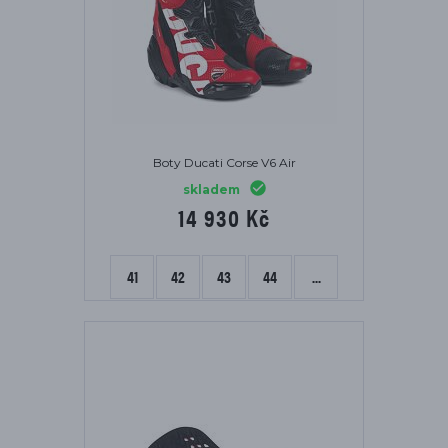
Boty Ducati Corse V6 Air
skladem
14 930 Kč
41
42
43
44
...