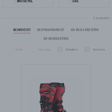
MOTOCYKL
ČAS
7 produktů
NEJNOVĚJŠÍ
NEJPRODÁVANĚJŠÍ
OD NEJLEVNĚJŠÍHO
OD NEJDRAŽŠÍHO
Akce
Výprodej
Skladem
Novinka
Seznam je omezen na:
Smazat filtry