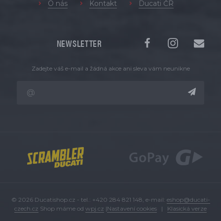
O nás
Kontakt
Ducati ČR
NEWSLETTER
Zadejte váš e-mail a žádná akce ani sleva vám neunikne
© 2026 Ducatishop.cz - tel.: +420 284 821 148, e-mail:
eshop@ducati-
czech.cz
Shop máme od
wpj.cz
|
Nastavení cookies
|
Klasická verze