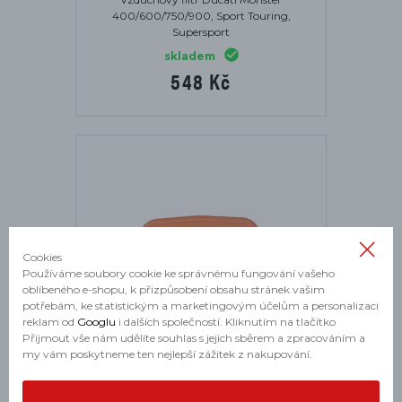
400/600/750/900, Sport Touring,
Supersport
skladem
548 Kč
Cookies
Používáme soubory cookie ke správnému fungování vašeho
oblíbeného e-shopu, k přizpůsobení obsahu stránek vašim
potřebám, ke statistickým a marketingovým účelům a personalizaci
reklam od
Googlu
i dalších společností. Kliknutím na tlačítko
Přijmout vše nám udělíte souhlas s jejich sběrem a zpracováním a
my vám poskytneme ten nejlepší zážitek z nakupování.