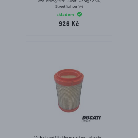
Vzduchový filtr Ducati Panigale V4,
Streetfighter V4
skladem
926 Kč
Vzduchový filtr Hypermotard, Monster,