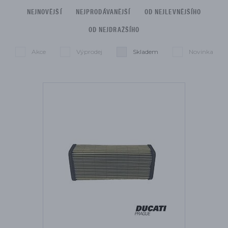
NEJNOVĚJŠÍ
NEJPRODÁVANĚJŠÍ
OD NEJLEVNĚJŠÍHO
OD NEJDRAŽŠÍHO
Akce
Výprodej
Skladem
Novinka
Seznam je omezen na:
Smazat filtry