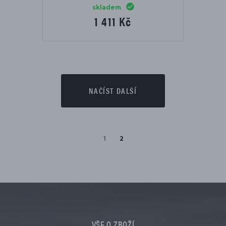
skladem
1 411 Kč
NAČÍST DALŠÍ
1
2
VŠE O ZBOŽÍ