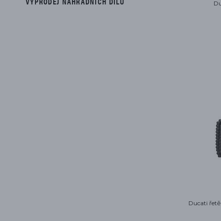
VÝPRODEJ NÁHRADNÍCH DÍLŮ
Du
Ducati řetě