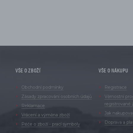
VŠE O ZBOŽÍ
VŠE O NÁKUPU
Obchodní podmínky
Registrace
Zásady zpracování osobních údajů
Věrnostní pr
registrované 
Reklamace
Jak nakupova
Vrácení a výměna zboží
Doprava a pla
Péče o zboží - prací symboly