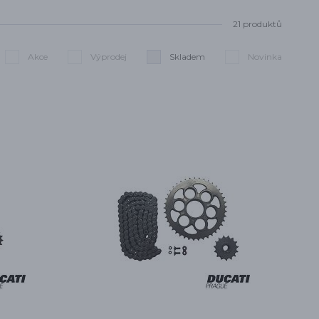
21 produktů
Akce
Výprodej
Skladem
Novinka
Smazat filtry