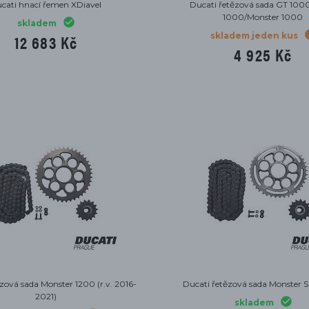
cati hnací řemen XDiavel
Ducati řetězová sada GT 100
1000/Monster 1000
skladem
12 683 Kč
skladem jeden kus
4 925 Kč
zová sada Monster 1200 (r.v. 2016-
Ducati řetězová sada Monster 
2021)
skladem