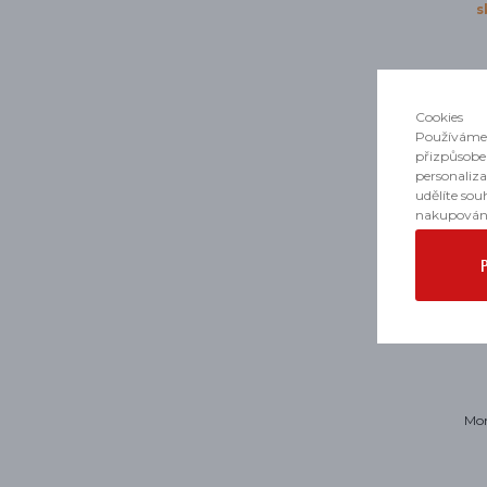
s
Cookies
Používáme 
přizpůsobe
personaliz
udělíte sou
nakupován
Mon