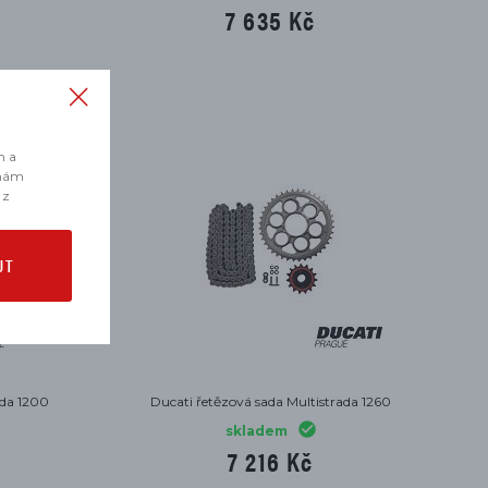
7 635 Kč
m a
 nám
 z
UT
ada 1200
Ducati řetězová sada Multistrada 1260
skladem
7 216 Kč