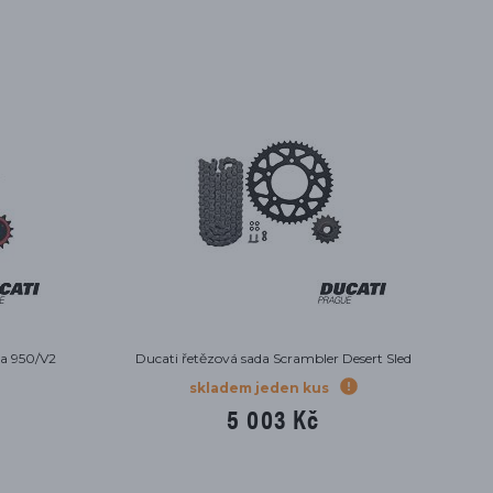
da 950/V2
Ducati řetězová sada Scrambler Desert Sled
skladem jeden kus
5 003 Kč