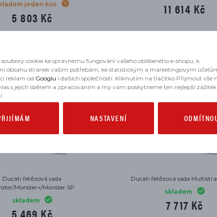
kladem jeden kus
11 614 Kč
5 803 Kč
soubory cookie ke správnému fungování vašeho oblíbeného e-shopu, k
ní obsahu stránek vašim potřebám, ke statistickým a marketingovým účelů
aci reklam od
Googlu
i dalších společností. Kliknutím na tlačítko Přijmout vše
hlas s jejich sběrem a zpracováním a my vám poskytneme ten nejlepší zážitek
í.
PŘIJÍMÁM
NASTAVENÍ
ODMÍTNO
Ducati řetězová sada
Ducati řetězová sada Multistr
ster/Monster+/Monster SP
skladem
skladem
7 717 Kč
5 469 Kč