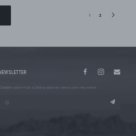
1
2
NEWSLETTER
Zadejte váš e-mail a žádná akce ani sleva vám neunikne