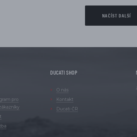
NAČÍST DALŠÍ
DUCATI SHOP
O nás
ogram pro
Kontakt
zákazníky
Ducati ČR
t
tba