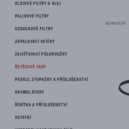
PŘÍSLUŠENSTVÍ
OLEJOVÉ FILTRY A OLEJ
PALIVOVÉ FILTRY
NEJNOVĚJŠÍ
VZDUCHOVÉ FILTRY
ZAPALOVACÍ SVÍČKY
Seznam je
ZAJIŠŤOVACÍ PŮLKROUŽKY
ŘETĚZOVÉ SADY
PEDÁLY, STUPAČKY A PŘÍSLUŠENSTVÍ
AKUMULÁTORY
ŘÍDÍTKA A PŘÍSLUŠENSTVÍ
OSTATNÍ