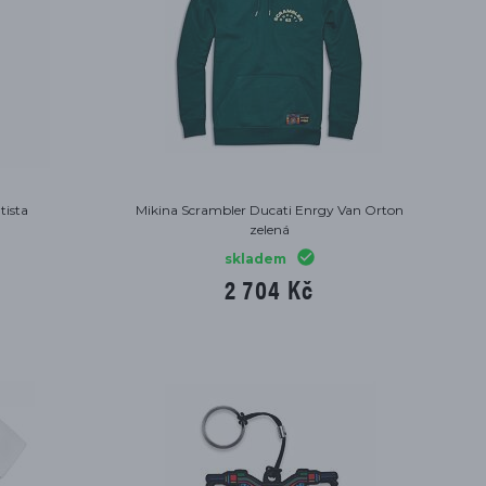
tista
Mikina Scrambler Ducati Enrgy Van Orton
zelená
skladem
2 704 Kč