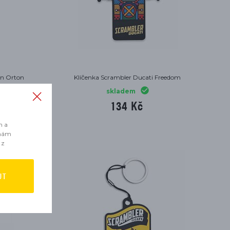
an Orton
Klíčenka Scrambler Ducati Freedom
skladem
134 Kč
m a
 nám
 z
UT