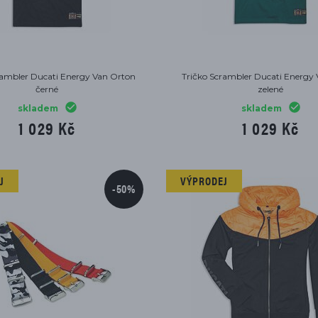
rambler Ducati Energy Van Orton
Tričko Scrambler Ducati Energy
černé
zelené
skladem
skladem
1 029 Kč
1 029 Kč
J
VÝPRODEJ
-50%