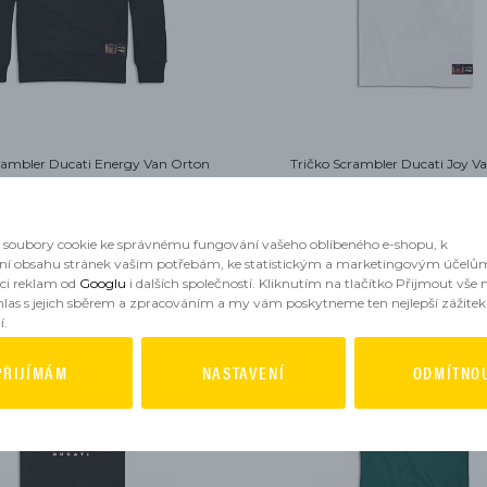
rambler Ducati Energy Van Orton
Tričko Scrambler Ducati Joy V
skladem
skladem
2 448 Kč
1 029 Kč
soubory cookie ke správnému fungování vašeho oblíbeného e-shopu, k
ní obsahu stránek vašim potřebám, ke statistickým a marketingovým účelů
aci reklam od
Googlu
i dalších společností. Kliknutím na tlačítko Přijmout vše
hlas s jejich sběrem a zpracováním a my vám poskytneme ten nejlepší zážitek
í.
PŘIJÍMÁM
NASTAVENÍ
ODMÍTNO