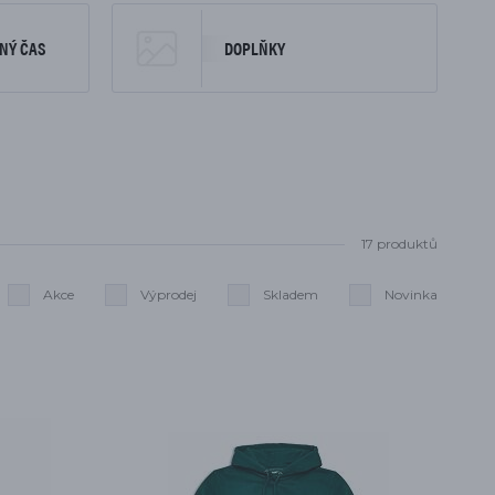
NÝ ČAS
DOPLŇKY
17 produktů
Akce
Výprodej
Skladem
Novinka
Smazat filtry