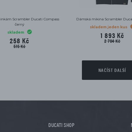
dinkám Scrambler Ducati Compass
Dámská mikina Scrambler Ducati
černý
skladem jeden kus
skladem
1 893 Kč
258 Kč
2 704 Kč
515 Kč
NAČÍST DALŠÍ
DUCATI SHOP