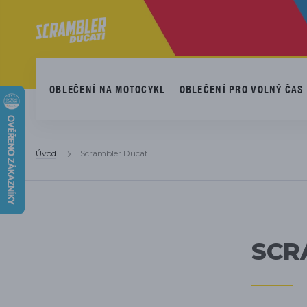
OBLEČENÍ NA MOTOCYKL
OBLEČENÍ PRO VOLNÝ ČAS
BRZDOVÉ
VÝ
RO
Úvod
Scrambler Ducati
PAKETY
DESTIČKY
SY
ŘE
ELEKTRONICKÉ
ZAPALOVACÍ
HL
ZA
PŘÍSLUŠENSTVÍ
SVÍČKY
KO
PŮ
SCR
ŘÍDÍTKA A
OS
PŘÍSLUŠENSTVÍ