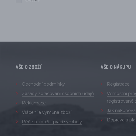
VŠE O ZBOŽÍ
VŠE O NÁKUPU
Obchodní podmínky
Registrace
Zásady zpracování osobních údajů
Věrnostní pr
registrované 
Reklamace
Jak nakupova
Vrácení a výměna zboží
Doprava a pla
Péče o zboží - prací symboly