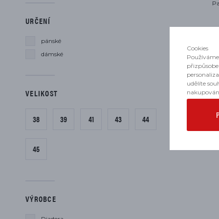
Pa
URČENÍ
pánské
Cookies
dámské
Používáme 
přizpůsobe
personaliz
udělíte sou
VELIKOST
nakupován
38
39
41
43
44
45
VÝROBCE
Diadora