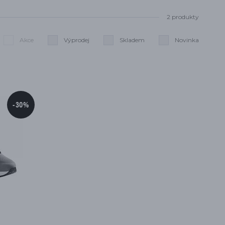
2 produkty
Akce
Výprodej
Skladem
Novinka
Smazat filtry
-30%