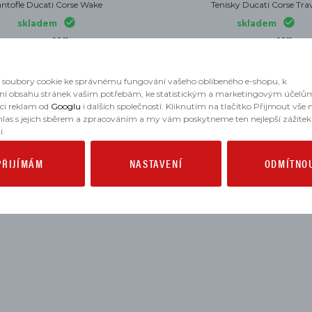
ntofle Ducati Corse Wake
Tenisky Ducati Corse Tra
skladem
skladem
645 Kč
3 051 Kč
4 358 Kč
soubory cookie ke správnému fungování vašeho oblíbeného e-shopu, k
ní obsahu stránek vašim potřebám, ke statistickým a marketingovým účelů
aci reklam od
Googlu
i dalších společností. Kliknutím na tlačítko Přijmout vše
hlas s jejich sběrem a zpracováním a my vám poskytneme ten nejlepší zážitek
í.
PŘIJÍMÁM
NASTAVENÍ
ODMÍTNO