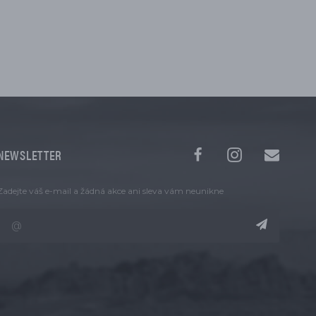
NEWSLETTER
Zadejte váš e-mail a žádná akce ani sleva vám neunikne