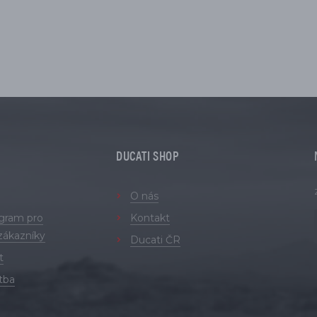
DUCATI SHOP
O nás
ogram pro
Kontakt
zákazníky
Ducati ČR
t
tba