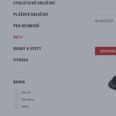
PŘÍSLUŠENSTVÍ
CYKLISTICKÉ OBLEČENÍ
PLÁŽOVÉ OBLEČENÍ
NEJNOVĚJŠÍ
PRO NEJMENŠÍ
BOTY
Seznam je
BUNDY A VESTY
NOVINKA
FITNESS
BARVA
černá
červená
šedá