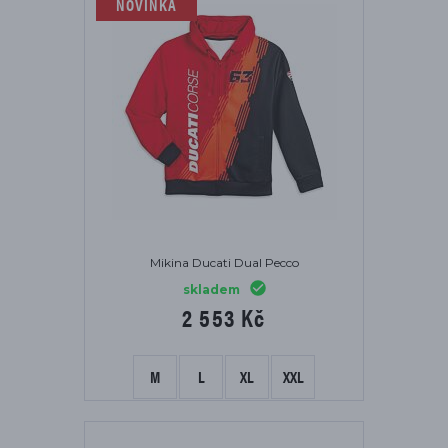
NOVINKA
Mikina Ducati Dual Pecco
skladem
2 553 Kč
M
L
XL
XXL