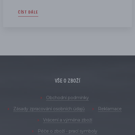
ČÍST DÁLE
VŠE O ZBOŽÍ
Obchodní podmínky
Zásady zpracování osobních údajů
Reklamace
Vrácení a výměna zboží
Péče o zboží - prací symboly