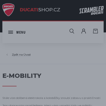
HLEDAT
MENU
Úvod
E-MOBILITY
Stále více oblíbená elektrokola a koloběžky snoubí zábavu s praktičností.
Jsou dopravním prostředkem, který vám usnadní jízdu ve městě i