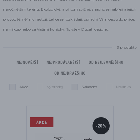
náročnějším terénu. Ekologické, a přitom svižné, snadno se nabíjejí a jejich
provoz téměř nic nestojí. Lehce se rozkládají, usnadní Vám cestu do práce,
na nákup nebo za Vašimi koníčky. To vše v Ducati designu.
3 produkty
NEJNOVĚJŠÍ
NEJPRODÁVANĚJŠÍ
OD NEJLEVNĚJŠÍHO
OD NEJDRAŽŠÍHO
Akce
Výprodej
Skladem
Novinka
Seznam je omezen na:
Smazat filtry
AKCE
-20%