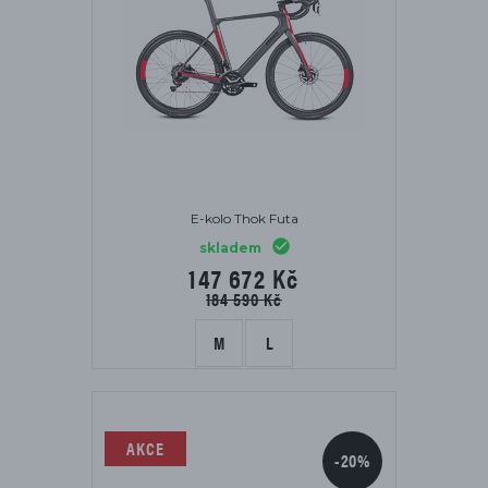
E-kolo Thok Futa
skladem
147 672 Kč
184 590 Kč
M
L
AKCE
-20%