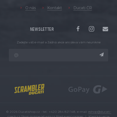
O nás
Kontakt
Ducati ČR
NEWSLETTER
Zadejte váš e-mail a žádná akce ani sleva vám neunikne
© 2026 Ducatishop.cz - tel.: +420 284 821 148, e-mail:
eshop@ducati-
czech.cz
Shop máme od
wpj.cz
|
Nastavení cookies
|
Klasická verze