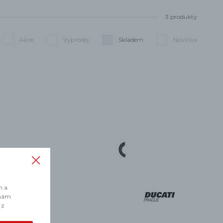
3 produkty
Akce
Výprodej
Skladem
Novinka
Smazat filtry
m a
 nám
 z