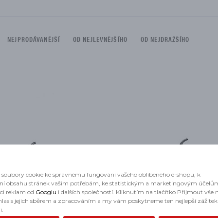
DÍLŮ
NEJPRODÁVANĚJŠÍ
OD NEJLEVNĚJŠÍHO
OD NEJDRAŽŠÍHO
 omezen na:
soubory cookie ke správnému fungování vašeho oblíbeného e-shopu, k
ní obsahu stránek vašim potřebám, ke statistickým a marketingovým účelů
aci reklam od
Googlu
i dalších společností. Kliknutím na tlačítko Přijmout vše
hlas s jejich sběrem a zpracováním a my vám poskytneme ten nejlepší zážitek
í.