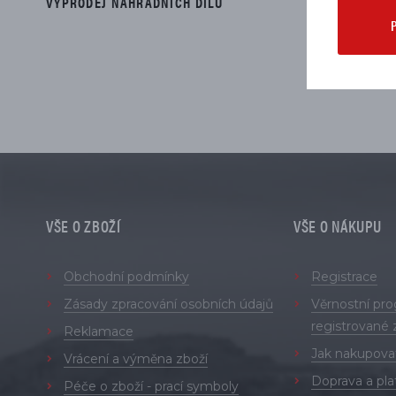
VÝPRODEJ NÁHRADNÍCH DÍLŮ
Duc
VŠE O ZBOŽÍ
VŠE O NÁKUPU
Obchodní podmínky
Registrace
Zásady zpracování osobních údajů
Věrnostní pr
registrované 
Reklamace
Jak nakupova
Vrácení a výměna zboží
Doprava a pla
Péče o zboží - prací symboly