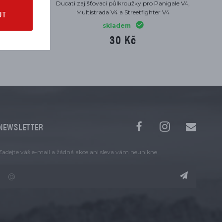
užky
Ducati zajišťovací půlkroužky pro Panigale V4,
UT
Multistrada V4 a Streetfighter V4
skladem
30 Kč
NEWSLETTER
Zadejte váš e-mail a žádná akce ani sleva vám neunikne