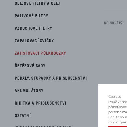
PŘÍSLUŠENSTVÍ
OLEJOVÉ FILTRY A OLEJ
PALIVOVÉ FILTRY
NEJNOVĚJŠÍ
VZDUCHOVÉ FILTRY
ZAPALOVACÍ SVÍČKY
Seznam je
ZAJIŠŤOVACÍ PŮLKROUŽKY
ŘETĚZOVÉ SADY
PEDÁLY, STUPAČKY A PŘÍSLUŠENSTVÍ
AKUMULÁTORY
Cookies
ŘÍDÍTKA A PŘÍSLUŠENSTVÍ
Používáme 
přizpůsobe
personaliz
OSTATNÍ
udělíte sou
nakupován