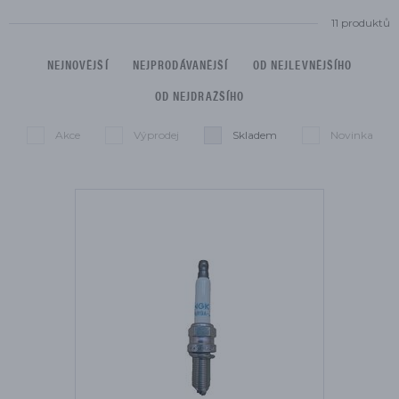
11 produktů
NEJNOVĚJŠÍ
NEJPRODÁVANĚJŠÍ
OD NEJLEVNĚJŠÍHO
OD NEJDRAŽŠÍHO
Akce
Výprodej
Skladem
Novinka
Seznam je omezen na:
Smazat filtry