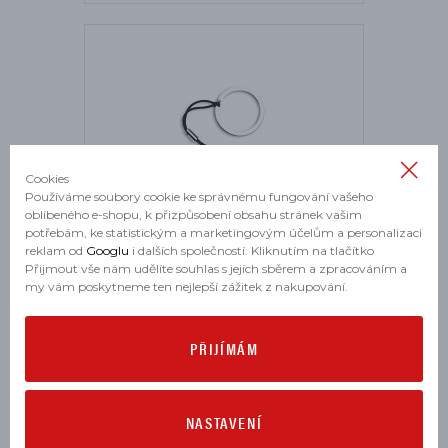
Cookies
Používáme soubory cookie ke správnému fungování vašeho
oblíbeného e-shopu, k přizpůsobení obsahu stránek vašim
potřebám, ke statistickým a marketingovým účelům a personalizaci
reklam od
Googlu
i dalších společností. Kliknutím na tlačítko
Přijmout vše nám udělíte souhlas s jejich sběrem a zpracováním a
my vám poskytneme ten nejlepší zážitek z nakupování.
Klíčenka Scrambler Ducati Bike
PŘIJÍMÁM
skladem
134 Kč
NASTAVENÍ