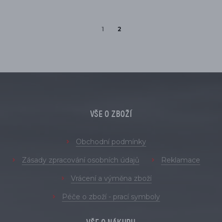
1
2
VŠE O ZBOŽÍ
Obchodní podmínky
Zásady zpracování osobních údajů
Reklamace
Vrácení a výměna zboží
Péče o zboží - prací symboly
VŠE O NÁKUPU