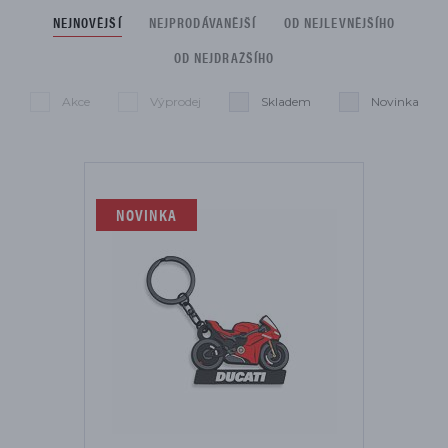
NEJNOVĚJŠÍ
NEJPRODÁVANĚJŠÍ
OD NEJLEVNĚJŠÍHO
OD NEJDRAŽŠÍHO
Akce
Výprodej
Skladem
Novinka
Seznam je omezen na:
Smazat filtry
NOVINKA