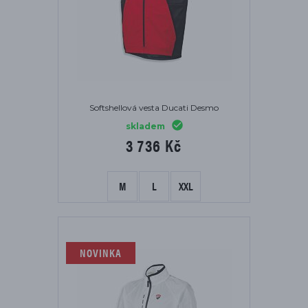
Softshellová vesta Ducati Desmo
skladem
3 736 Kč
M
L
XXL
NOVINKA