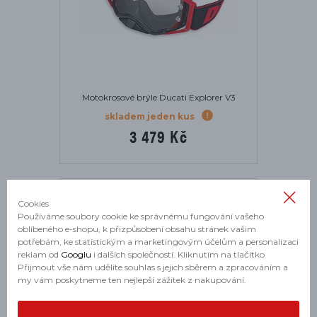
Motokrosové brýle Ducati Explorer V3
skladem jeden kus
3 479 Kč
Cookies
NOVINKA
Používáme soubory cookie ke správnému fungování vašeho
oblíbeného e-shopu, k přizpůsobení obsahu stránek vašim
potřebám, ke statistickým a marketingovým účelům a personalizaci
reklam od
Googlu
i dalších společností. Kliknutím na tlačítko
Přijmout vše nám udělíte souhlas s jejich sběrem a zpracováním a
my vám poskytneme ten nejlepší zážitek z nakupování.