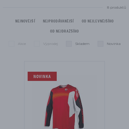
8 produktů
NEJNOVĚJŠÍ
NEJPRODÁVANĚJŠÍ
OD NEJLEVNĚJŠÍHO
OD NEJDRAŽŠÍHO
Akce
Výprodej
Skladem
Novinka
Seznam je omezen na:
Smazat filtry
NOVINKA