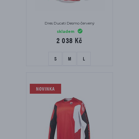
Dres Ducati Desmo červený
skladem
2 038 Kč
S
M
L
NOVINKA