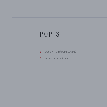
POPIS
potisk na přední straně
ve volném střihu