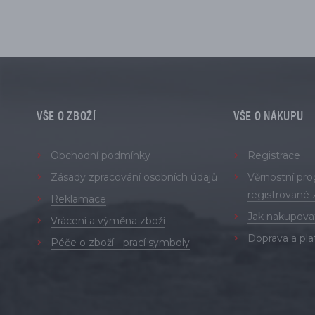
VŠE O ZBOŽÍ
VŠE O NÁKUPU
Obchodní podmínky
Registrace
Zásady zpracování osobních údajů
Věrnostní pr
registrované 
Reklamace
Jak nakupova
Vrácení a výměna zboží
Doprava a pla
Péče o zboží - prací symboly