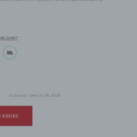
ost zvolit?
3XL
GLS kurýr: Úterý 11. 08. 2026
O KOŠÍKU