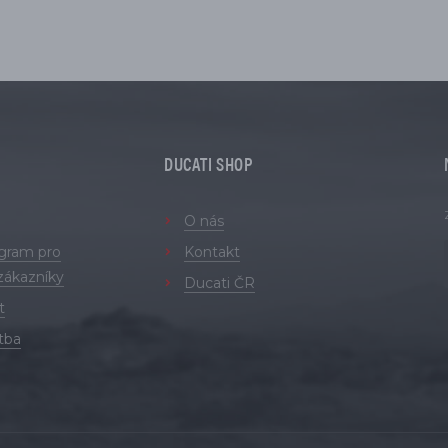
DUCATI SHOP
O nás
ogram pro
Kontakt
zákazníky
Ducati ČR
t
tba