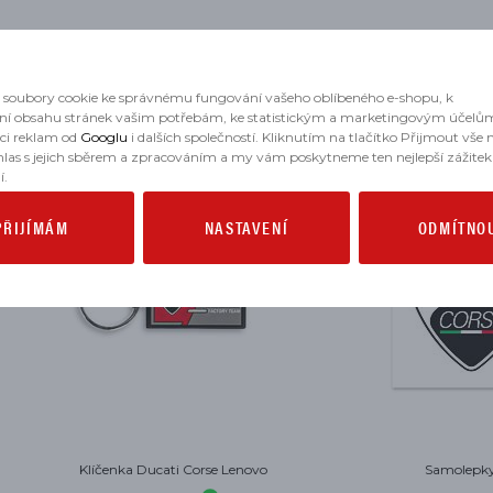
MOHLO BY SE VÁM HODIT
soubory cookie ke správnému fungování vašeho oblíbeného e-shopu, k
ní obsahu stránek vašim potřebám, ke statistickým a marketingovým účelů
aci reklam od
Googlu
i dalších společností. Kliknutím na tlačítko Přijmout vše
hlas s jejich sběrem a zpracováním a my vám poskytneme ten nejlepší zážitek
í.
PŘIJÍMÁM
NASTAVENÍ
ODMÍTNO
Samolepky Ducati Corse
Tričko Ducati Corse Sketch 2.0