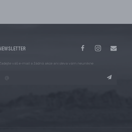
NEWSLETTER
Zadejte váš e-mail a žádná akce ani sleva vám neunikne