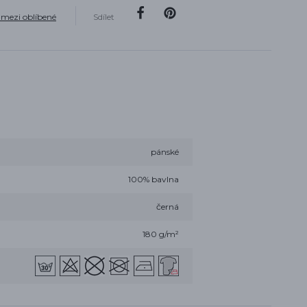
 mezi oblíbené
Sdílet
pánské
100% bavlna
černá
180 g/m²