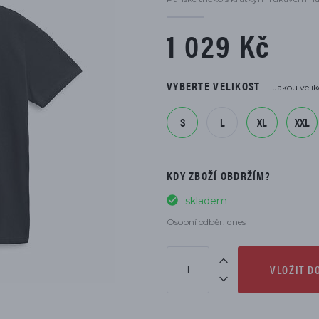
DÍLŮ
1 029 Kč
VYBERTE VELIKOST
Jakou velik
S
L
XL
XXL
KDY ZBOŽÍ OBDRŽÍM?
skladem
Osobní odběr: dnes
VLOŽIT D