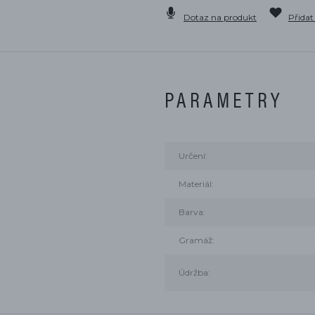
Dotaz na produkt
Přidat
PARAMETRY
Určení:
Materiál:
Barva:
Gramáž:
Údržba: