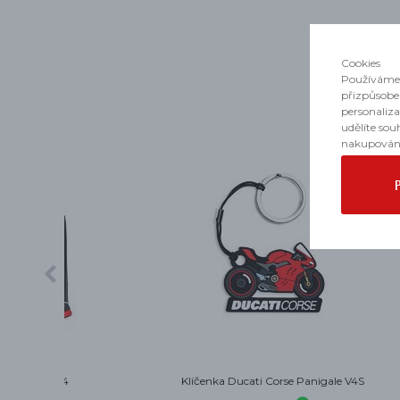
Cookies
Používáme 
přizpůsobe
personaliz
udělíte sou
nakupován
e V4S
Klíčenka Ducati Corse Lenovo