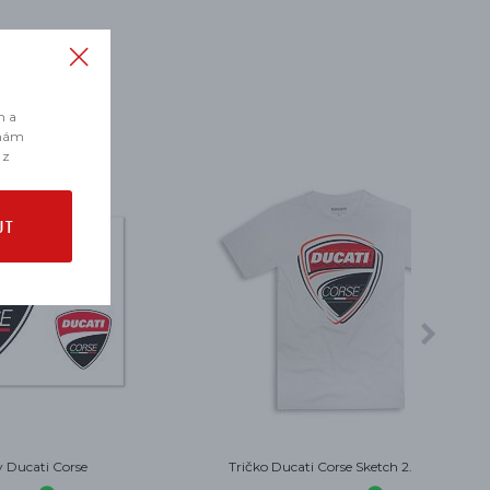
m a
 nám
 z
UT
 bílé
Model Panigale V4 S Corse