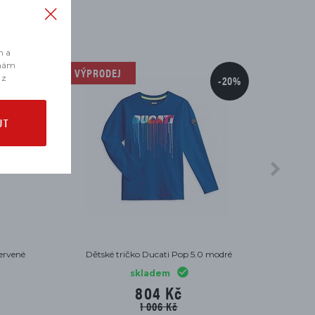
m a
 nám
VÝPRODEJ
 z
-20%
UT
ervené
Dětské tričko Ducati Pop 5.0 modré
skladem
804 Kč
1 006 Kč