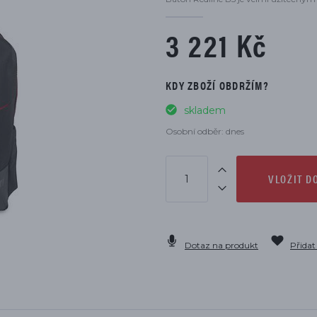
DÍLŮ
3 221 Kč
KDY ZBOŽÍ OBDRŽÍM?
skladem
Osobní odběr: dnes
VLOŽIT D
Dotaz na produkt
Přidat