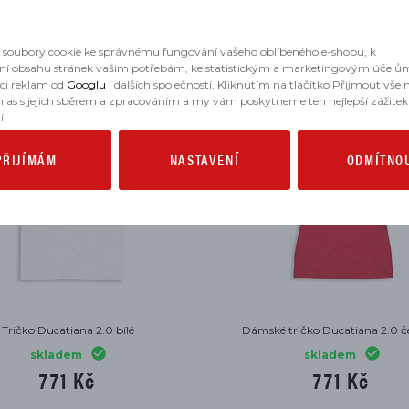
MOHLO BY SE VÁM HODIT
soubory cookie ke správnému fungování vašeho oblíbeného e-shopu, k
ní obsahu stránek vašim potřebám, ke statistickým a marketingovým účelů
aci reklam od
Googlu
i dalších společností. Kliknutím na tlačítko Přijmout vše
hlas s jejich sběrem a zpracováním a my vám poskytneme ten nejlepší zážitek
í.
PŘIJÍMÁM
NASTAVENÍ
ODMÍTNO
Tričko Ducatiana 2.0 bílé
Dámské tričko Ducatiana 2.0 č
skladem
skladem
771 Kč
771 Kč