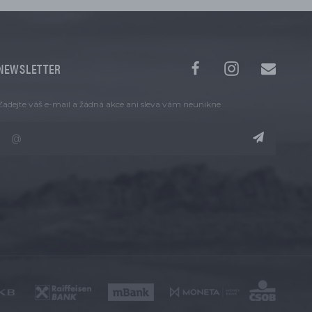
NEWSLETTER
Zadejte váš e-mail a žádná akce ani sleva vám neunikne