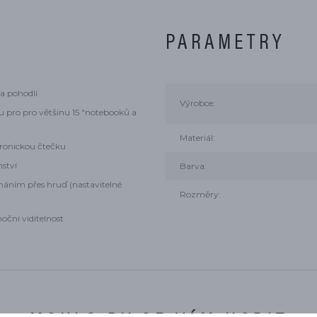
PARAMETRY
 a pohodlí
Výrobce:
 pro pro většinu 15 "notebooků a
Materiál:
tronickou čtečku
nství
Barva:
áním přes hruď (nastavitelné
Rozměry:
oční viditelnost