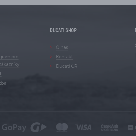
DUCATI SHOP
O nás
ogram pro
Kontakt
zákazníky
Ducati ČR
t
tba