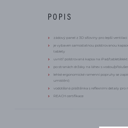
POPIS
zádový panel z 3D síťoviny pro lepší ventilaci
je vybaven samostatnou polstrovanou kapsou
tablety
uvnitř polstrovaná kapsa na iPad/tablet/elek
po stranách držáky na láhev s vodou/přísluše
l
ehké ergonomické ramenní popruhy se zapín
umístění)
vodotěsná pláštěnka s reflexními detaily pro n
REACH certifikace