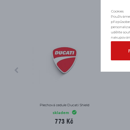
Cookies
Používáme 
přizpůsobe
personaliz
udělíte sou
nakupován
Plechová cedule Ducati Shield
skladem
773 Kč