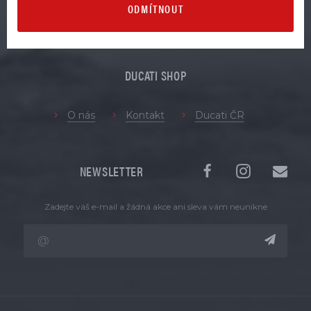
ODMÍTNOUT
Věrnostní program pro registrované zákazníky
Jak nakupovat
Doprava a platba
DUCATI SHOP
O nás
Kontakt
Ducati ČR
NEWSLETTER
Zadejte váš e-mail a žádná akce ani sleva vám neunikne