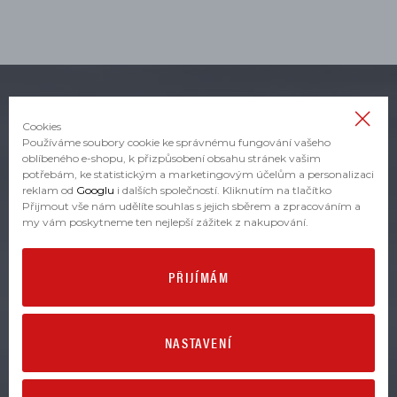
Cookies
VŠE O ZBOŽÍ
Používáme soubory cookie ke správnému fungování vašeho
oblíbeného e-shopu, k přizpůsobení obsahu stránek vašim
potřebám, ke statistickým a marketingovým účelům a personalizaci
Obchodní podmínky
reklam od
Googlu
i dalších společností. Kliknutím na tlačítko
Přijmout vše nám udělíte souhlas s jejich sběrem a zpracováním a
Zásady zpracování osobních údajů
Reklamace
my vám poskytneme ten nejlepší zážitek z nakupování.
Vrácení a výměna zboží
PŘIJÍMÁM
Péče o zboží - prací symboly
VŠE O NÁKUPU
NASTAVENÍ
Registrace