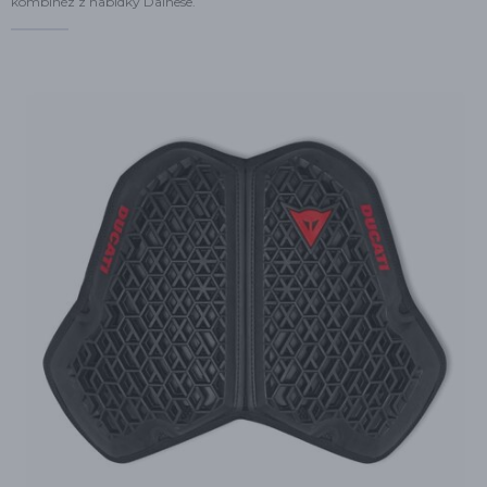
kombinéz z nabídky Dainese.