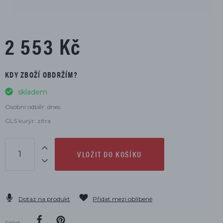
2 553 Kč
KDY ZBOŽÍ OBDRŽÍM?
skladem
Osobní odběr: dnes
GLS kurýr: zítra
VLOŽIT DO KOŠÍKU
Dotaz na produkt
Přidat mezi oblíbené
Sdílet