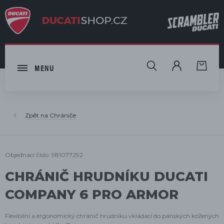
HLEDAT
MENU
Chrániče
Objednací číslo: 981077292
CHRÁNIČ HRUDNÍKU DUCATI
COMPANY 6 PRO ARMOR
Flexibilní a ergonomický chránič hrudníku vkládací do pánských kožených