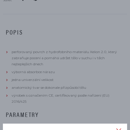
POPIS
perforovaný povrch z hydrofobního materiálu Xelion 2.0, který
zabraňuje pocení a pomáhá udržet tělo v suchu i v těch
nejteplejších dnech
výborná absorbce nárazu
jedna univerzální velikost
anatomický tvar se dokonale přizpůsobí tělu
výrobek s označením CE, certifikovaný podle nařízení (EU)
2016/425
PARAMETRY