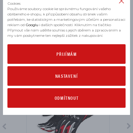
Cookies
Výrobce:
Používáme soubory cookie ke správnému fungování vašeho
oblíbeného e-shopu, k přizpůsobení obsahu stránek vašim
potřebám, ke statistickým a marketingovým účelům a personalizaci
Určení:
pánské
reklam od
Googlu
i dalších společností. Kliknutím na tlačítko
Přijmout vše nám udělíte souhlas s jejich sběrem a zpracováním a
my vám poskytneme ten nejlepší zážitek z nakupování.
MOHLO BY SE VÁM HODIT
PŘIJÍMÁM
NASTAVENÍ
ODMÍTNOUT