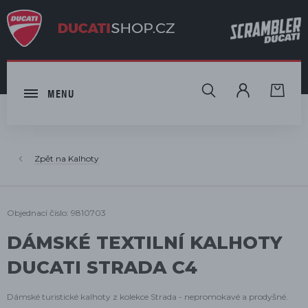
HLEDAT
MENU
Kalhoty
Objednací číslo: 9810703
DÁMSKÉ TEXTILNÍ KALHOTY
DUCATI STRADA C4
Dámské turistické kalhoty z kolekce Strada - nepromokavé a prodyšné.