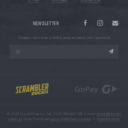
O nás
Kontakt
Ducati ČR
NEWSLETTER
Zadejte váš e-mail a žádná akce ani sleva vám neunikne
© 2026 Ducatishop.cz - tel.: +420 284 821 148, e-mail:
eshop@ducati-
czech.cz
Shop máme od
wpj.cz
|
Nastavení cookies
|
Klasická verze