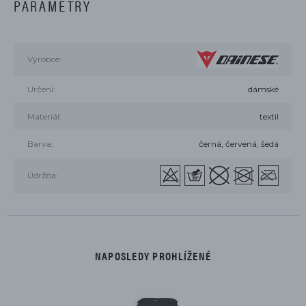
PARAMETRY
Výrobce:
Určení:
dámské
Materiál:
textil
Barva:
černá, červená, šedá
Údržba:
NAPOSLEDY PROHLÍŽENÉ