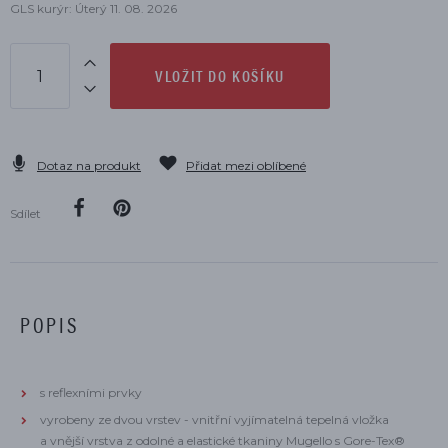
GLS kurýr: Úterý 11. 08. 2026
VLOŽIT DO KOŠÍKU
Dotaz na produkt
Přidat mezi oblíbené
Sdílet
POPIS
s reflexními prvky
vyrobeny ze dvou vrstev - vnitřní vyjímatelná tepelná vložka
a vnější vrstva z odolné a elastické tkaniny Mugello s Gore-Tex®