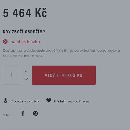
5 464 Kč
KDY ZBOŽÍ OBDRŽÍM?
na objednávku
Dostupnost u dodavatele prověříme ihned po přijetí Vaší objednávky a
budeme Vás informovat.
VLOŽIT DO KOŠÍKU
Dotaz na produkt
Přidat mezi oblíbené
Sdílet