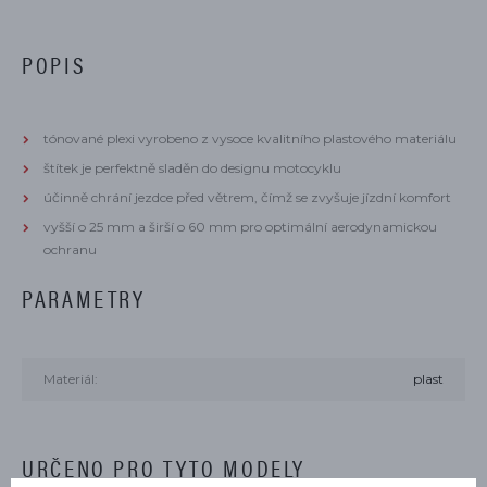
POPIS
tónované plexi vyrobeno z vysoce kvalitního plastového materiálu
štítek je perfektně sladěn do designu motocyklu
účinně chrání jezdce před větrem, čímž se zvyšuje jízdní komfort
vyšší o 25 mm a širší o 60 mm pro optimální aerodynamickou
ochranu
PARAMETRY
Materiál:
plast
URČENO PRO TYTO MODELY