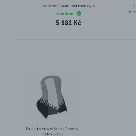
pro
Podložka Ducati pod boční stojan červená
D
dlici
skladem
278 Kč
Ducati cestovní štítek DesertX
od MY 2026