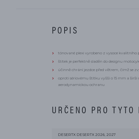
POPIS
tónované plexi vyrobeno z vysoce kvalitního
štítek je perfektně sladěn do designu motocy
účinně chrání jezdce před větrem, čímž se zv
oproti sériovému štítku vyšší o 15 mm a širš
aerodynamickou ochranu
URČENO PRO TYTO
DESERTX DESERTX 2026, 2027