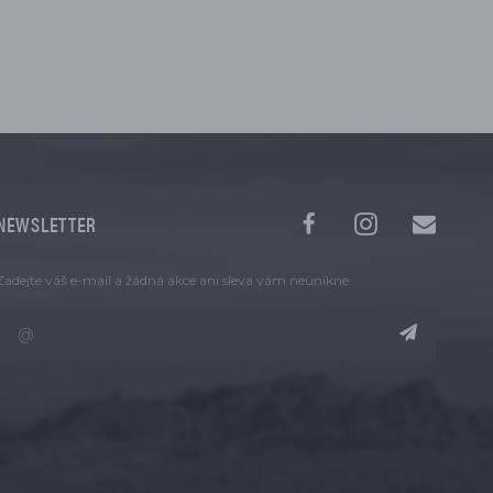
NEWSLETTER
Zadejte váš e-mail a žádná akce ani sleva vám neunikne