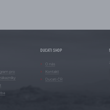
DUCATI SHOP
O nás
ogram pro
Kontakt
zákazníky
Ducati ČR
t
tba