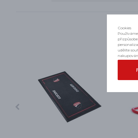
Cookies
Používáme 
přizpůsobe
personaliz
udělíte sou
nakupován