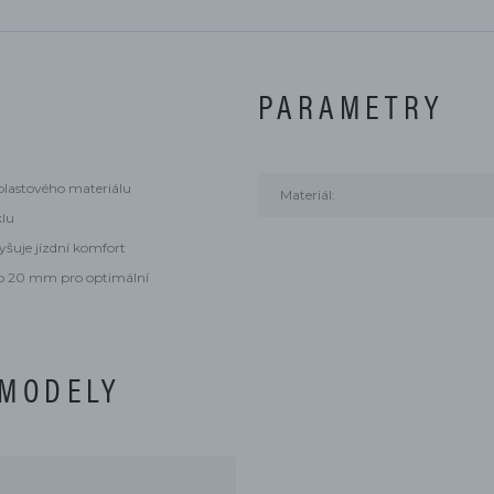
PARAMETRY
 plastového materiálu
Materiál:
klu
yšuje jízdní komfort
í o 20 mm pro optimální
 MODELY