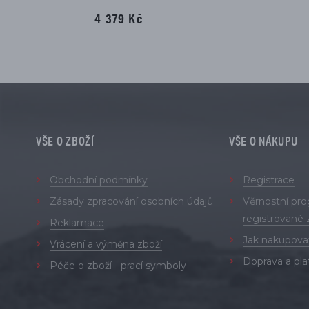
4 379 Kč
VŠE O ZBOŽÍ
VŠE O NÁKUPU
Obchodní podmínky
Registrace
Zásady zpracování osobních údajů
Věrnostní pr
registrované 
Reklamace
Jak nakupova
Vrácení a výměna zboží
Doprava a pla
Péče o zboží - prací symboly