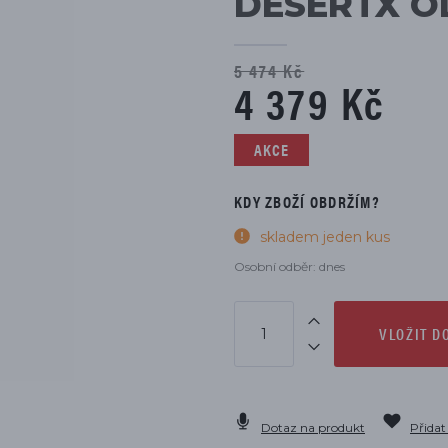
DESERTX O
DÍLŮ
5 474 Kč
4 379 Kč
AKCE
KDY ZBOŽÍ OBDRŽÍM?
skladem jeden kus
Osobní odběr: dnes
VLOŽIT D
Dotaz na produkt
Přidat