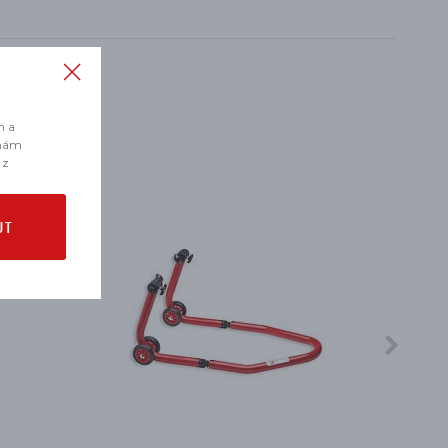
m a
 nám
 z
UT