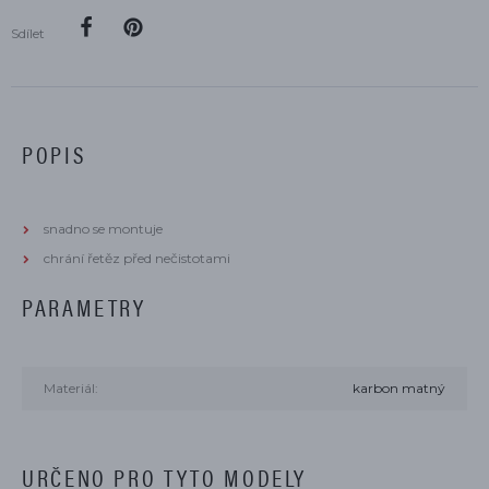
Sdílet
POPIS
snadno se montuje
chrání řetěz před nečistotami
PARAMETRY
Materiál:
karbon matný
URČENO PRO TYTO MODELY