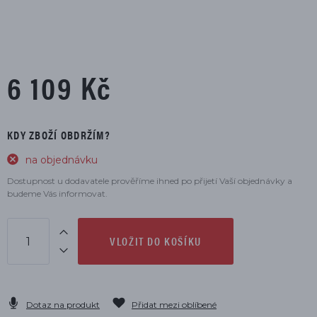
6 109 Kč
KDY ZBOŽÍ OBDRŽÍM?
na objednávku
Dostupnost u dodavatele prověříme ihned po přijetí Vaší objednávky a
budeme Vás informovat.
VLOŽIT DO KOŠÍKU
Dotaz na produkt
Přidat mezi oblíbené