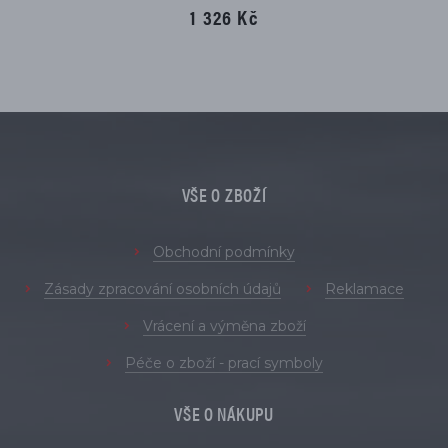
1 326 Kč
VŠE O ZBOŽÍ
Obchodní podmínky
Zásady zpracování osobních údajů
Reklamace
Vrácení a výměna zboží
Péče o zboží - prací symboly
VŠE O NÁKUPU