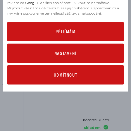
reklam od
Googlu
i dalších společností. Kliknutím na tlačítko
Přijmout vše nám udělíte souhlas s jejich sběrem a zpracováním a
my vám poskytneme ten nejlepší zážitek z nakupování.
MOHLO BY SE VÁM HODIT
PŘIJÍMÁM
NOVINKA
NASTAVENÍ
ODMÍTNOUT
Koberec Ducati
skladem