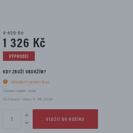
4 420 Kč
1 326 Kč
VÝPRODEJ
KDY ZBOŽÍ OBDRŽÍM?
skladem jeden kus
Osobní odběr: dnes
GLS kurýr: Úterý 11. 08. 2026
VLOŽIT DO KOŠÍKU