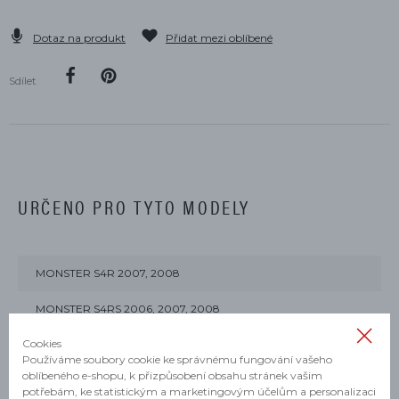
Dotaz na produkt
Přidat mezi oblíbené
Sdílet
URČENO PRO TYTO MODELY
MONSTER S4R 2007, 2008
MONSTER S4RS 2006, 2007, 2008
Cookies
MONSTER S4RS TRICOLORE 2008
Používáme soubory cookie ke správnému fungování vašeho
oblíbeného e-shopu, k přizpůsobení obsahu stránek vašim
potřebám, ke statistickým a marketingovým účelům a personalizaci