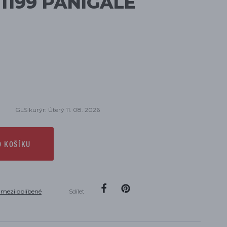
1199 PANIGALE
GLS kurýr: Úterý 11. 08. 2026
O KOŠÍKU
 mezi oblíbené
Sdílet