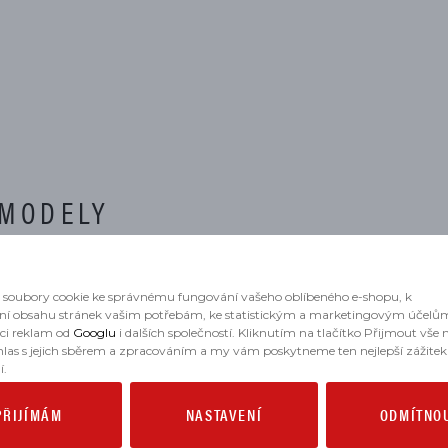
 MODELY
soubory cookie ke správnému fungování vašeho oblíbeného e-shopu, k
ní obsahu stránek vašim potřebám, ke statistickým a marketingovým účelů
aci reklam od
Googlu
i dalších společností. Kliknutím na tlačítko Přijmout vše
2014
hlas s jejich sběrem a zpracováním a my vám poskytneme ten nejlepší zážitek
í.
PŘIJÍMÁM
NASTAVENÍ
ODMÍTNO
, 2014