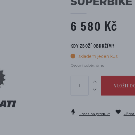
SUPERBIKE 
DÍLŮ
6 580 Kč
KDY ZBOŽÍ OBDRŽÍM?
skladem jeden kus
Osobní odběr: dnes
VLOŽIT D
Dotaz na produkt
Přidat