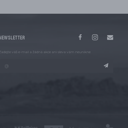
NEWSLETTER
Zadejte váš e-mail a žádná akce ani sleva vám neunikne