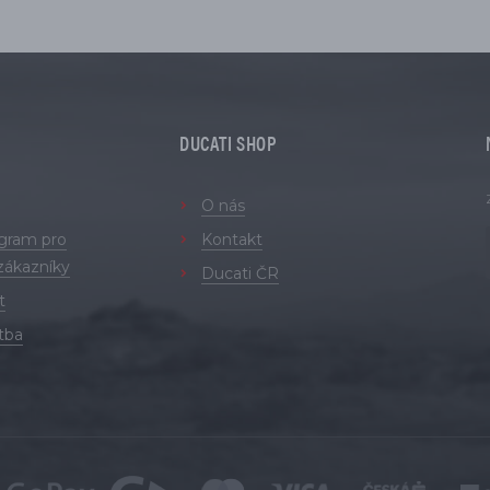
DUCATI SHOP
O nás
ogram pro
Kontakt
zákazníky
Ducati ČR
t
tba