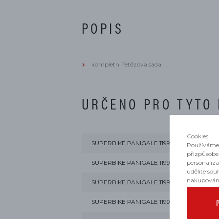
POPIS
kompletní řetězová sada
URČENO PRO TYTO
Cookies
SUPERBIKE PANIGALE 1199 2012, 2013
Používáme 
přizpůsobe
personaliz
SUPERBIKE PANIGALE 1199 ABS 2012, 2013, 
udělíte sou
nakupován
SUPERBIKE PANIGALE 1199 S 2012, 2013
SUPERBIKE PANIGALE 1199 S ABS 2012, 2013