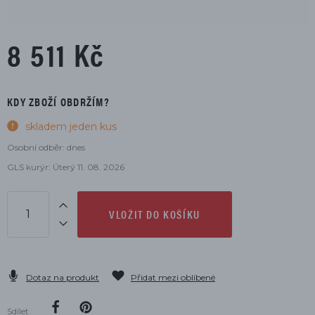
8 511 Kč
KDY ZBOŽÍ OBDRŽÍM?
skladem jeden kus
Osobní odběr: dnes
GLS kurýr: Úterý 11. 08. 2026
VLOŽIT DO KOŠÍKU
Dotaz na produkt
Přidat mezi oblíbené
Sdílet