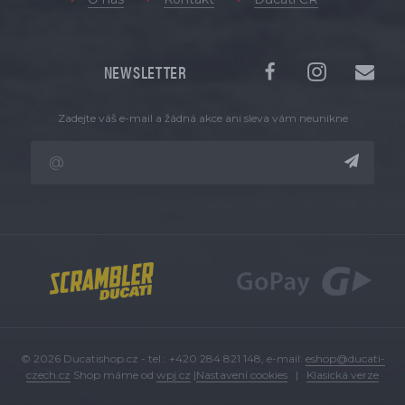
NEWSLETTER
Zadejte váš e-mail a žádná akce ani sleva vám neunikne
© 2026 Ducatishop.cz - tel.: +420 284 821 148, e-mail:
eshop@ducati-
czech.cz
Shop máme od
wpj.cz
|
Nastavení cookies
|
Klasická verze