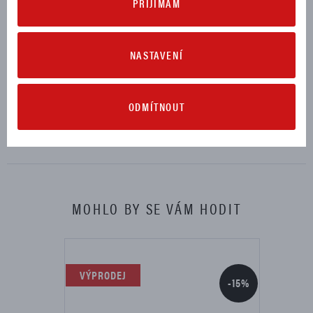
PŘIJÍMÁM
SCRAMBLER STREET CLASSIC 2018
SCRAMBLER URBAN ENDURO 2015, 2016
NASTAVENÍ
KE STAŽENÍ
ODMÍTNOUT
Návod na montáž (3,2 MB)
Stáhnout
MOHLO BY SE VÁM HODIT
VÝPRODEJ
-15%