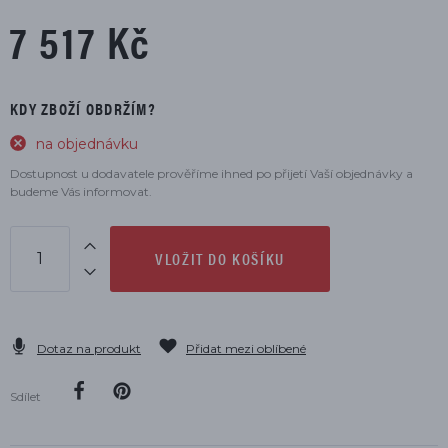
7 517 Kč
KDY ZBOŽÍ OBDRŽÍM?
na objednávku
Dostupnost u dodavatele prověříme ihned po přijetí Vaší objednávky a
budeme Vás informovat.
VLOŽIT DO KOŠÍKU
Dotaz na produkt
Přidat mezi oblíbené
Sdílet