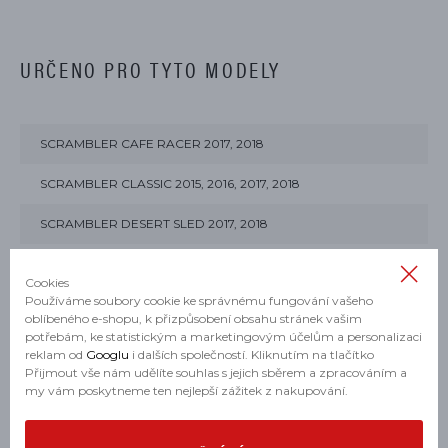
URČENO PRO TYTO MODELY
SCRAMBLER CAFE RACER 2017, 2018
SCRAMBLER CLASSIC 2015, 2016, 2017, 2018
SCRAMBLER DESERT SLED 2017, 2018
SCRAMBLER FLAT TRACK PRO 2016
Cookies
Používáme soubory cookie ke správnému fungování vašeho
SCRAMBLER FULL THROTTLE 2015, 2016, 2017, 2018
oblíbeného e-shopu, k přizpůsobení obsahu stránek vašim
potřebám, ke statistickým a marketingovým účelům a personalizaci
SCRAMBLER ICON 2015, 2016, 2017, 2018
reklam od
Googlu
i dalších společností. Kliknutím na tlačítko
Přijmout vše nám udělíte souhlas s jejich sběrem a zpracováním a
SCRAMBLER MACH 2.0 2018
my vám poskytneme ten nejlepší zážitek z nakupování.
SCRAMBLER SIXTY2 2016, 2017, 2018, 2019, 2020