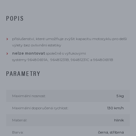
POPIS
příslušenství, které umožňuje zvýšit kapacitu motocyklu pro delší
výlety bez ovlivnění estetiky
nelze montovat
společně s výfukovými
systémy 96480691A, 96481231B, 96481231C a 96480691B
PARAMETRY
Maximální nosnost:
5 kg
Maximální doporučená rychlost:
130 km/h
Materiál:
hliník
Barva:
černá, stříbrná