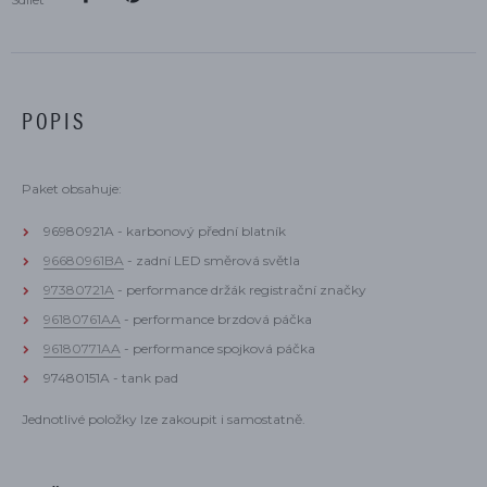
POPIS
Paket obsahuje:​
96980921A - karbonový přední blatník
96680961BA
- zadní LED směrová světla
97380721A
- performance držák registrační značky
96180761AA
- performance brzdová páčka
96180771AA
- performance spojková páčka
97480151A - tank pad
Jednotlivé položky lze zakoupit i samostatně.