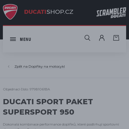
HLEDAT
MENU
Doplňky na motocykl
Objednací číslo: 97981061BA
DUCATI SPORT PAKET
SUPERSPORT 950
Dokonalá kombinace performance doplňků, které podtrhují sportovní