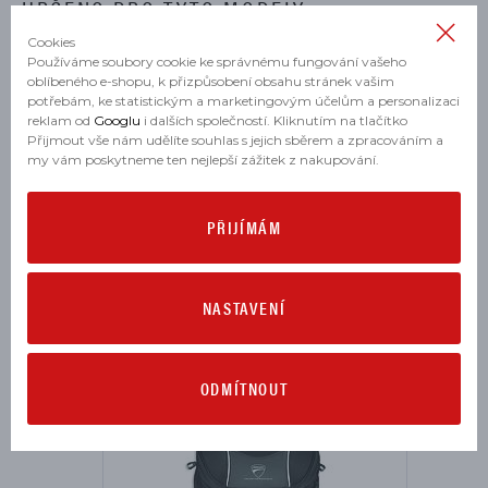
URČENO PRO TYTO MODELY
Cookies
Používáme soubory cookie ke správnému fungování vašeho
oblíbeného e-shopu, k přizpůsobení obsahu stránek vašim
SUPERSPORT 950 2021, 2022, 2023, 2024
potřebám, ke statistickým a marketingovým účelům a personalizaci
reklam od
Googlu
i dalších společností. Kliknutím na tlačítko
SUPERSPORT 950 S 2021, 2022, 2023, 2024
Přijmout vše nám udělíte souhlas s jejich sběrem a zpracováním a
my vám poskytneme ten nejlepší zážitek z nakupování.
PŘIJÍMÁM
MOHLO BY SE VÁM HODIT
NASTAVENÍ
ODMÍTNOUT