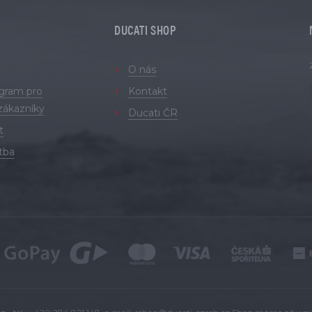
DUCATI SHOP
O nás
ogram pro
Kontakt
zákazníky
Ducati ČR
t
tba