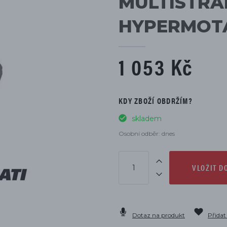
MULTISTRAD
DÍLŮ
HYPERMOTA
1 053 Kč
KDY ZBOŽÍ OBDRŽÍM?
skladem
Osobní odběr: dnes
VLOŽIT D
Dotaz na produkt
Přidat