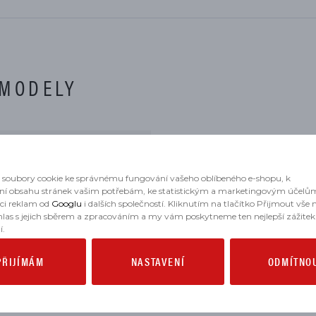
 MODELY
soubory cookie ke správnému fungování vašeho oblíbeného e-shopu, k
ní obsahu stránek vašim potřebám, ke statistickým a marketingovým účelů
06
aci reklam od
Googlu
i dalších společností. Kliknutím na tlačítko Přijmout vše
hlas s jejich sběrem a zpracováním a my vám poskytneme ten nejlepší zážitek
í.
PŘIJÍMÁM
NASTAVENÍ
ODMÍTNO