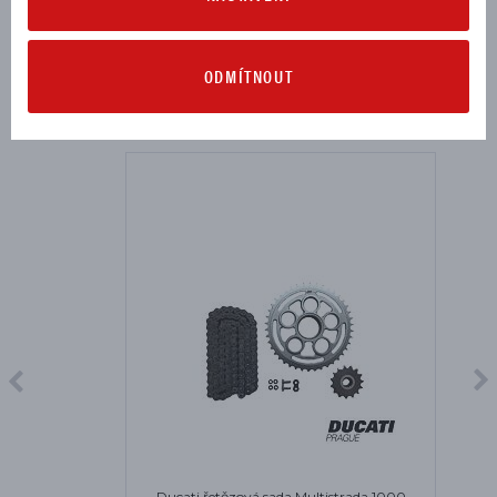
ODMÍTNOUT
MOHLO BY SE VÁM HODIT
Ducati řetězová sada Multistrada 1000