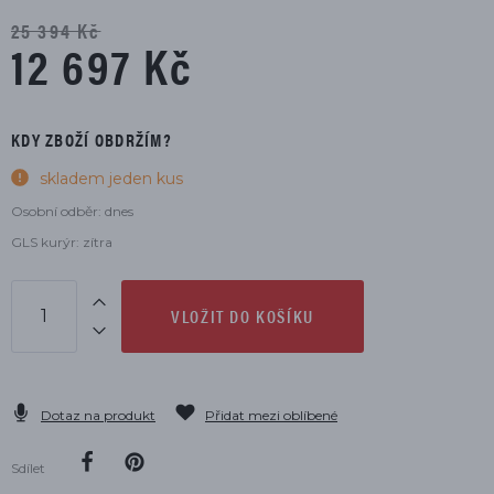
25 394 Kč
12 697 Kč
KDY ZBOŽÍ OBDRŽÍM?
skladem jeden kus
Osobní odběr: dnes
GLS kurýr: zítra
VLOŽIT DO KOŠÍKU
Dotaz na produkt
Přidat mezi oblíbené
Sdílet