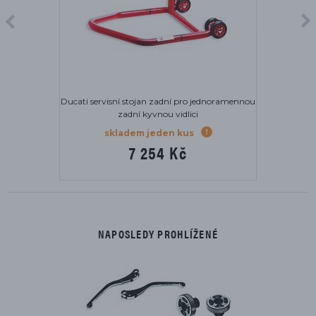
an zadní pro jednoramennou
Koberec Ducati pod m
yvnou vidlici
skladem
jeden kus
5 682 Kč
254 Kč
NAPOSLEDY PROHLÍŽENÉ