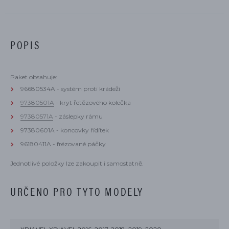
POPIS
Paket obsahuje:
96680534A - systém proti krádeži
97380501A
- kryt řetězového kolečka
97380571A
- záslepky rámu
97380601A - koncovky řídítek
96180411A - frézované páčky
Jednotlivé položky lze zakoupit i samostatně.
URČENO PRO TYTO MODELY