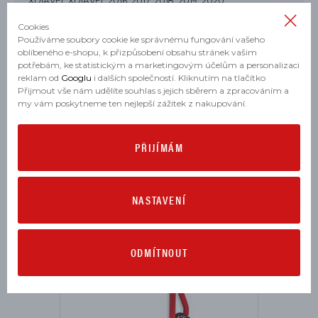
XDIAVEL XDIAVEL 2016, 2017, 2018, 2019, 2020
Cookies
XDIAVEL XDIAVEL BLACK STAR 2021
Používáme soubory cookie ke správnému fungování vašeho
oblíbeného e-shopu, k přizpůsobení obsahu stránek vašim
XDIAVEL XDIAVEL DARK 2021
potřebám, ke statistickým a marketingovým účelům a personalizaci
reklam od
Googlu
i dalších společností. Kliknutím na tlačítko
XDIAVEL XDIAVEL S 2016, 2017, 2018, 2019, 2020, 2021
Přijmout vše nám udělíte souhlas s jejich sběrem a zpracováním a
my vám poskytneme ten nejlepší zážitek z nakupování.
PŘIJÍMÁM
MOHLO BY SE VÁM HODIT
NASTAVENÍ
ODMÍTNOUT