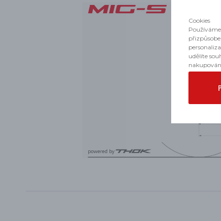
Cookies
Používáme 
přizpůsobe
personaliz
udělíte sou
nakupován