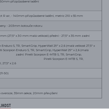
 150mm přizpůsobené ladění
ct R air, - 140mm přizpůsobené ladění, metric 210 x 55 mm
meny - 203mm kotouče rotoru
 mm (27,5" x 30 mm malá velikost) přední - 27,5" x 35 mm zadní
on Enduro S, TR, SmartGrip, HyperWall 29" x 2,6 (malá velikost 27,5" x
ion Enduro S, TR, SmartGrip, HyperWall 29" x 2,6 (malá
,6) zadní: Pirelli Scorpion E-MTB S, TR, SmartGrip,
,5" x 2,6 Pirelli Scorpion E-MTB S, TR,
 27,5" x 2,6
(11-50)
a oversize, 35mm sekce, 20mm převýšení
LIKOST