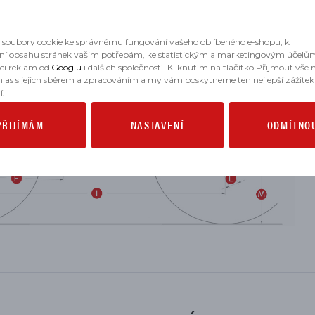
soubory cookie ke správnému fungování vašeho oblíbeného e-shopu, k
ní obsahu stránek vašim potřebám, ke statistickým a marketingovým účelů
aci reklam od
Googlu
i dalších společností. Kliknutím na tlačítko Přijmout vše
hlas s jejich sběrem a zpracováním a my vám poskytneme ten nejlepší zážitek
í.
PŘIJÍMÁM
NASTAVENÍ
ODMÍTNO