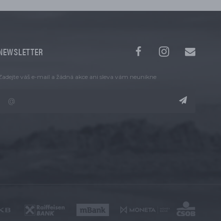
NEWSLETTER
Zadejte váš e-mail a žádná akce ani sleva vám neunikne