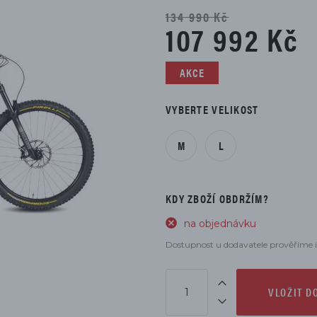
DÍLŮ
134 990 Kč
107 992 Kč
AKCE
VYBERTE VELIKOST
M
L
KDY ZBOŽÍ OBDRŽÍM?
na objednávku
Dostupnost u dodavatele prověříme i
VLOŽIT D