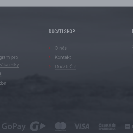
DUCATI SHOP
O nás
ogram pro
Kontakt
zákazníky
Ducati ČR
t
tba