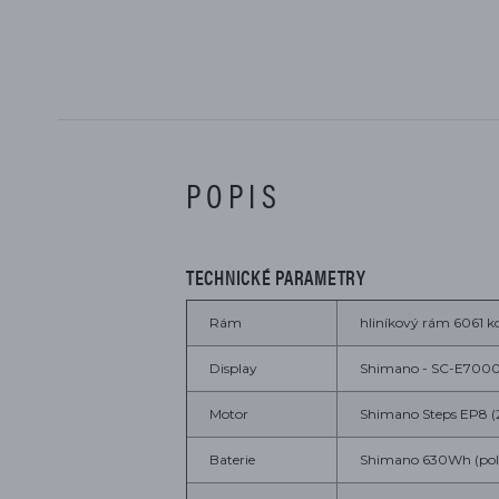
POPIS
TECHNICKÉ PARAMETRY
Rám
hliníkový rám 6061 k
Display
Shimano - SC-E7000 
Motor
Shimano Steps EP8 (2
Baterie
Shimano 630Wh (pol