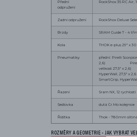
Přední
RockShox 35 RC Air,
odpružení
Zadní odpružení
RockShox Deluxe Sele
Brzdy
SRAM Guide T - 4 tř
Kola
THOK e-plus 29" x 30
Pneumatiky
přední: Pirelli Scorpi
2,6) Pirelli Scorp
velikost 27,5" x 2
HyperWall, 27
SmartGrip, HyperWall,
Řazení
Sram NX, 12 rychlostí 
Sedlovka
dutá Cr.Mo kolejnice
Řídítka
Thok - 780mm slitin
ROZMĚRY A GEOMETRIE - JAK VYBRAT VE