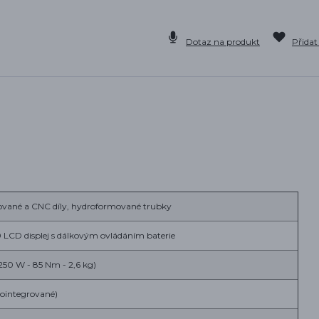
Dotaz na produkt
Přidat
ované a CNC díly, hydroformované trubky
LCD displej s dálkovým ovládáním baterie
50 W - 85 Nm - 2,6 kg)
ointegrované)