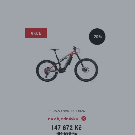
AKCE
-20%
E-kolo Thok TK-01RR
na objednávku
147 672 Kč
184 590 Kč