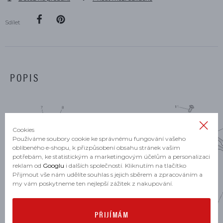
Sdílet
POPIS
Cookies
Používáme soubory cookie ke správnému fungování vašeho
oblíbeného e-shopu, k přizpůsobení obsahu stránek vašim
potřebám, ke statistickým a marketingovým účelům a personalizaci
reklam od
Googlu
i dalších společností. Kliknutím na tlačítko
Přijmout vše nám udělíte souhlas s jejich sběrem a zpracováním a
my vám poskytneme ten nejlepší zážitek z nakupování.
PŘIJÍMÁM