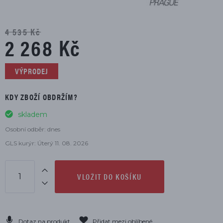
4 535 Kč
2 268 Kč
VÝPRODEJ
KDY ZBOŽÍ OBDRŽÍM?
skladem
Osobní odběr: dnes
GLS kurýr: Úterý 11. 08. 2026
VLOŽIT DO KOŠÍKU
Dotaz na produkt
Přidat mezi oblíbené