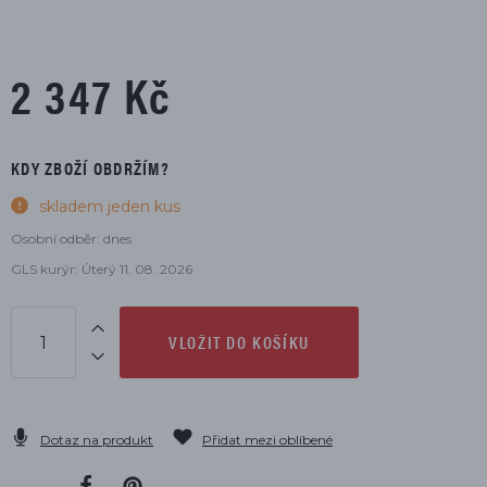
2 347 Kč
KDY ZBOŽÍ OBDRŽÍM?
skladem jeden kus
Osobní odběr: dnes
GLS kurýr: Úterý 11. 08. 2026
VLOŽIT DO KOŠÍKU
Dotaz na produkt
Přidat mezi oblíbené