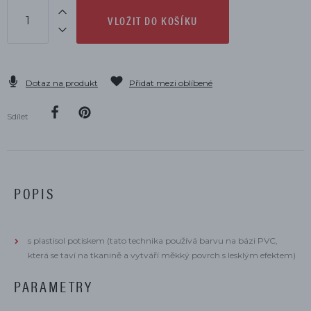
VLOŽIT DO KOŠÍKU
Dotaz na produkt
Přidat mezi oblíbené
Sdílet
POPIS
s plastisol potiskem (tato technika používá barvu na bázi PVC,
která se taví na tkanině a vytváří měkký povrch s lesklým efektem)
PARAMETRY