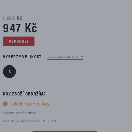
1 263 Kč
947 Kč
VÝPRODEJ
VYBERTE VELIKOST
Jakou velikost zvolit?
S
KDY ZBOŽÍ OBDRŽÍM?
skladem jeden kus
Osobní odběr: dnes
GLS kurýr: Pondělí 10. 08. 2026