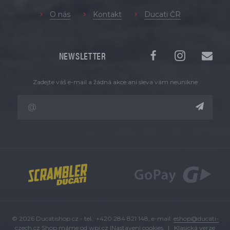
O nás
Kontakt
Ducati ČR
NEWSLETTER
Zadejte váš e-mail a žádná akce ani sleva vám neunikne
© 2026 Ducatishop.cz - tel.: +420 284 821 148, e-mail:
eshop@ducati-
czech.cz
Shop máme od
wpj.cz
|
Nastavení cookies
|
Klasická verze