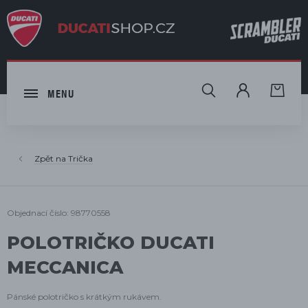
HLEDAT
MENU
Trička
Objednací číslo: 98770558
POLOTRIČKO DUCATI
MECCANICA
Pánské polotričko s krátkým rukávem.