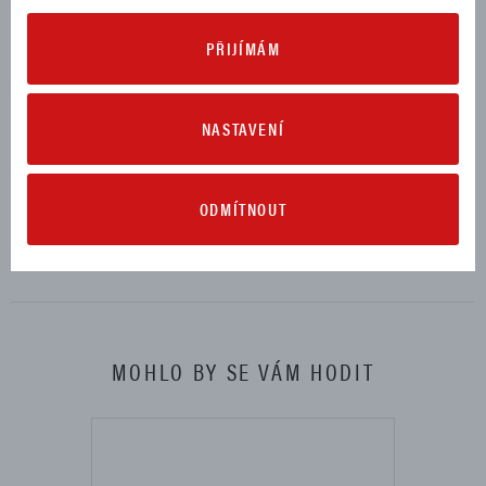
STREETFIGHTER V4 2020, 2021, 2022, 2023, 2024, 2025
PŘIJÍMÁM
STREETFIGHTER V4 LAMBORGHINI 2023
STREETFIGHTER V4 LAMBORGHINI SPECIALE CLIENTI 2023
NASTAVENÍ
STREETFIGHTER V4 S 2021, 2022, 2023, 2024, 2025
STREETFIGHTER V4 SP 2022
ODMÍTNOUT
STREETFIGHTER V4 SP2 2023, 2024, 2025
MOHLO BY SE VÁM HODIT