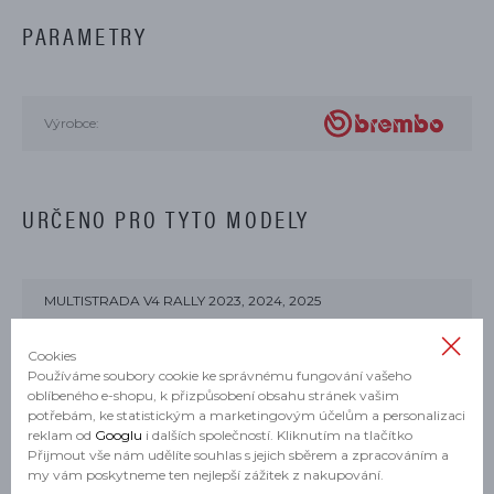
PARAMETRY
Výrobce:
URČENO PRO TYTO MODELY
MULTISTRADA V4 RALLY 2023, 2024, 2025
MULTISTRADA V4 2021, 2022, 2023, 2024
Cookies
Používáme soubory cookie ke správnému fungování vašeho
MULTISTRADA V4 GRAND TOUR 2024
oblíbeného e-shopu, k přizpůsobení obsahu stránek vašim
potřebám, ke statistickým a marketingovým účelům a personalizaci
MULTISTRADA V4 S 2021, 2022, 2023, 2024, 2025, 2026
reklam od
Googlu
i dalších společností. Kliknutím na tlačítko
Přijmout vše nám udělíte souhlas s jejich sběrem a zpracováním a
my vám poskytneme ten nejlepší zážitek z nakupování.
MULTISTRADA V4 S SPORT 2021, 2022