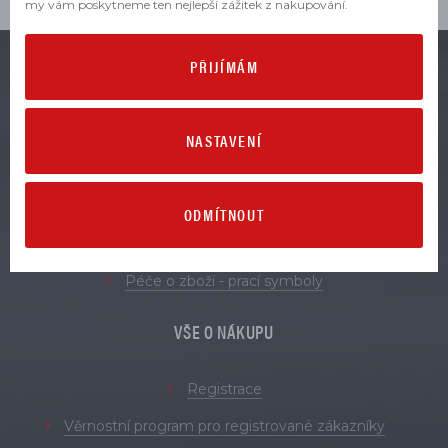
my vám poskytneme ten nejlepší zážitek z nakupování.
PŘIJÍMÁM
VŠE O ZBOŽÍ
NASTAVENÍ
Obchodní podmínky
Zásady zpracování osobních údajů
Reklamace
ODMÍTNOUT
Vrácení a výměna zboží
Péče o zboží - prací symboly
VŠE O NÁKUPU
Registrace
Věrnostní program pro registrované zákazníky