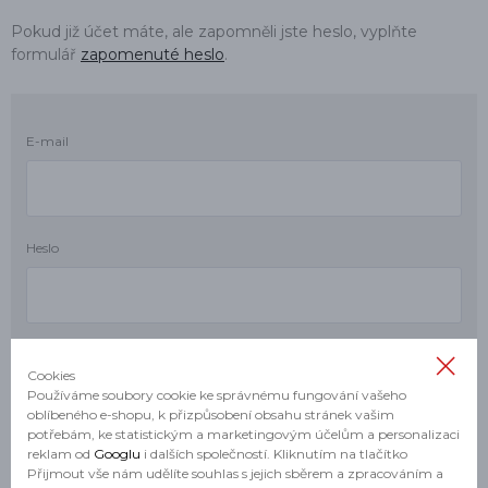
Pokud již účet máte, ale zapomněli jste heslo, vyplňte
formulář
zapomenuté heslo
.
E-mail
Heslo
Cookies
Používáme soubory cookie ke správnému fungování vašeho
oblíbeného e-shopu, k přizpůsobení obsahu stránek vašim
potřebám, ke statistickým a marketingovým účelům a personalizaci
reklam od
Googlu
i dalších společností. Kliknutím na tlačítko
Přijmout vše nám udělíte souhlas s jejich sběrem a zpracováním a