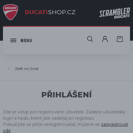
HLEDAT
MENU
Úvod
PŘIHLÁŠENÍ
Zde je vstup pro registrované uživatele. Zadejte uživatelský
login a heslo, které jste zadal(a) při registraci.
Pokud jste se ještě neregistroval(a), můžete se
zaregistrovat
zde
.