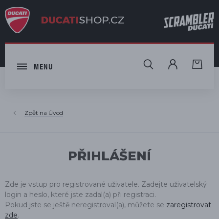
HLEDAT
MENU
Úvod
PŘIHLÁŠENÍ
Zde je vstup pro registrované uživatele. Zadejte uživatelský
login a heslo, které jste zadal(a) při registraci.
Pokud jste se ještě neregistroval(a), můžete se
zaregistrovat
zde
.