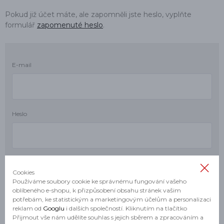
Pokud již účet máte, ale zapomněli jste heslo, vyplňte
formulář
zapomenuté heslo
.
E-mail
Heslo
Cookies
Používáme soubory cookie ke správnému fungování vašeho
oblíbeného e-shopu, k přizpůsobení obsahu stránek vašim
potřebám, ke statistickým a marketingovým účelům a personalizaci
reklam od
Googlu
i dalších společností. Kliknutím na tlačítko
Přijmout vše nám udělíte souhlas s jejich sběrem a zpracováním a