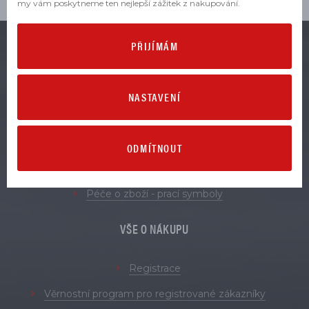
my vám poskytneme ten nejlepší zážitek z nakupování.
PŘIJÍMÁM
VŠE O ZBOŽÍ
NASTAVENÍ
Obchodní podmínky
Zásady zpracování osobních údajů
Reklamace
ODMÍTNOUT
Vrácení a výměna zboží
Péče o zboží - prací symboly
VŠE O NÁKUPU
Registrace
Věrnostní program pro registrované zákazníky