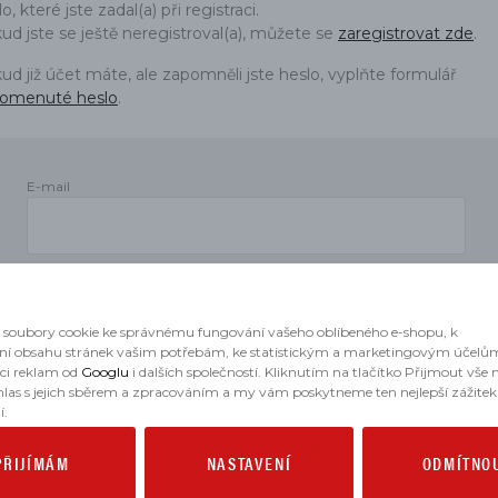
o, které jste zadal(a) při registraci.
DÍLŮ
ud jste se ještě neregistroval(a), můžete se
zaregistrovat zde
.
ud již účet máte, ale zapomněli jste heslo, vyplňte formulář
omenuté heslo
.
E-mail
Heslo
soubory cookie ke správnému fungování vašeho oblíbeného e-shopu, k
ní obsahu stránek vašim potřebám, ke statistickým a marketingovým účelů
aci reklam od
Googlu
i dalších společností. Kliknutím na tlačítko Přijmout vše
hlas s jejich sběrem a zpracováním a my vám poskytneme ten nejlepší zážitek
í.
PŘIJÍMÁM
NASTAVENÍ
ODMÍTNO