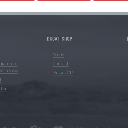
DUCATI SHOP
O nás
ogram pro
Kontakt
zákazníky
Ducati ČR
t
tba