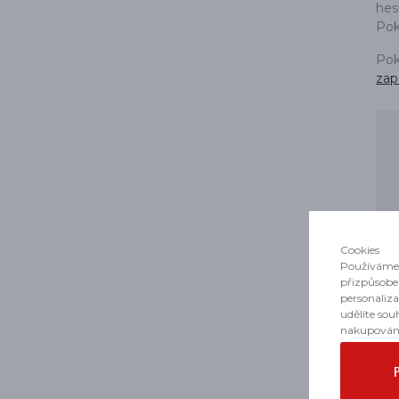
PŘÍSLUŠENSTVÍ
hesl
Pok
Pok
zap
Cookies
Používáme 
přizpůsobe
personaliz
udělíte sou
nakupován