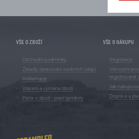
VŠE O ZBOŽÍ
VŠE O NÁKUPU
Obchodní podmínky
Registrace
Zásady zpracování osobních údajů
Věrnostní pr
registrované 
Reklamace
Jak nakupova
Vrácení a výměna zboží
Doprava a pla
Péče o zboží - prací symboly