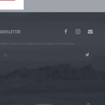
NEWSLETTER
Zadejte váš e-mail a žádná akce ani sleva vám neunikne