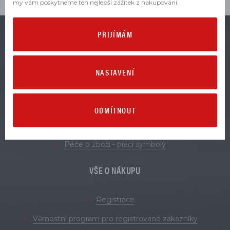
my vám poskytneme ten nejlepší zážitek z nakupování.
PŘIJÍMÁM
VŠE O ZBOŽÍ
NASTAVENÍ
Obchodní podmínky
Zásady zpracování osobních údajů
Reklamace
ODMÍTNOUT
Vrácení a výměna zboží
Péče o zboží - prací symboly
VŠE O NÁKUPU
Registrace
Věrnostní program pro registrované zákazníky