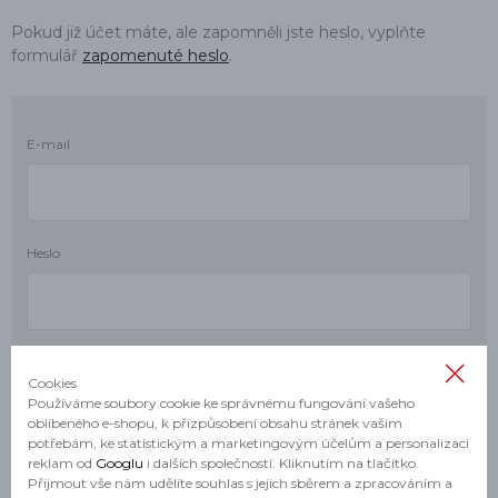
Pokud již účet máte, ale zapomněli jste heslo, vyplňte
formulář
zapomenuté heslo
.
E-mail
Heslo
Cookies
Používáme soubory cookie ke správnému fungování vašeho
oblíbeného e-shopu, k přizpůsobení obsahu stránek vašim
potřebám, ke statistickým a marketingovým účelům a personalizaci
reklam od
Googlu
i dalších společností. Kliknutím na tlačítko
Přijmout vše nám udělíte souhlas s jejich sběrem a zpracováním a