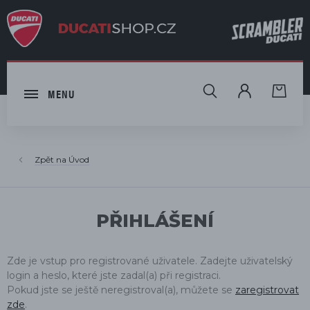
HLEDAT
MENU
Úvod
PŘIHLÁŠENÍ
Zde je vstup pro registrované uživatele. Zadejte uživatelský
login a heslo, které jste zadal(a) při registraci.
Pokud jste se ještě neregistroval(a), můžete se
zaregistrovat
zde
.