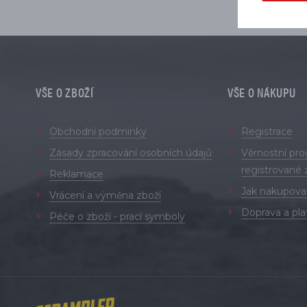
VŠE O ZBOŽÍ
VŠE O NÁKUPU
Obchodní podmínky
Registrace
Zásady zpracování osobních údajů
Věrnostní pr
registrované 
Reklamace
Jak nakupova
Vrácení a výměna zboží
Doprava a pla
Péče o zboží - prací symboly