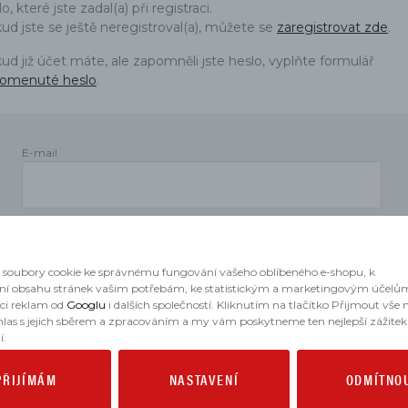
o, které jste zadal(a) při registraci.
DÍLŮ
ud jste se ještě neregistroval(a), můžete se
zaregistrovat zde
.
ud již účet máte, ale zapomněli jste heslo, vyplňte formulář
omenuté heslo
.
E-mail
Heslo
soubory cookie ke správnému fungování vašeho oblíbeného e-shopu, k
ní obsahu stránek vašim potřebám, ke statistickým a marketingovým účelů
aci reklam od
Googlu
i dalších společností. Kliknutím na tlačítko Přijmout vše
hlas s jejich sběrem a zpracováním a my vám poskytneme ten nejlepší zážitek
í.
PŘIJÍMÁM
NASTAVENÍ
ODMÍTNO