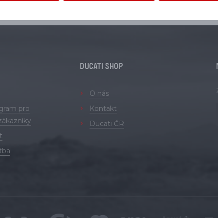
DUCATI SHOP
O nás
ogram pro
Kontakt
zákazníky
Ducati ČR
t
tba