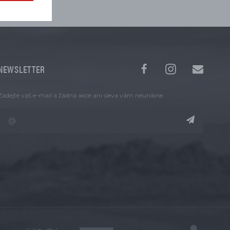
NEWSLETTER
Zadejte váš e-mail a žádná akce ani sleva vám neunikne