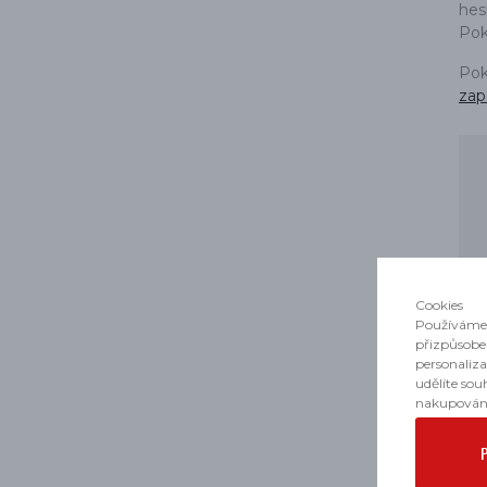
PŘÍSLUŠENSTVÍ
hesl
Pok
Pok
zap
Cookies
Používáme 
přizpůsobe
personaliz
udělíte sou
nakupován