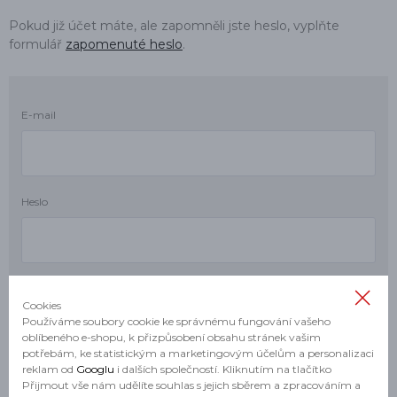
Pokud již účet máte, ale zapomněli jste heslo, vyplňte
formulář
zapomenuté heslo
.
E-mail
Heslo
Cookies
Používáme soubory cookie ke správnému fungování vašeho
oblíbeného e-shopu, k přizpůsobení obsahu stránek vašim
potřebám, ke statistickým a marketingovým účelům a personalizaci
reklam od
Googlu
i dalších společností. Kliknutím na tlačítko
Přijmout vše nám udělíte souhlas s jejich sběrem a zpracováním a