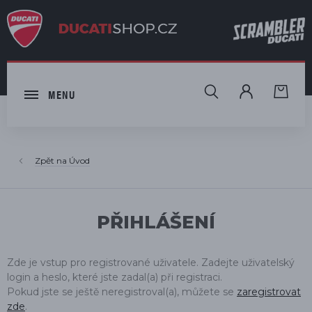
HLEDAT
MENU
Úvod
PŘIHLÁŠENÍ
Zde je vstup pro registrované uživatele. Zadejte uživatelský
login a heslo, které jste zadal(a) při registraci.
Pokud jste se ještě neregistroval(a), můžete se
zaregistrovat
zde
.