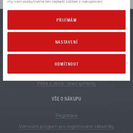
my vám poskytneme ten nejlepší zážitek z nakupování.
PŘIJÍMÁM
VŠE O ZBOŽÍ
NASTAVENÍ
Obchodní podmínky
Zásady zpracování osobních údajů
Reklamace
ODMÍTNOUT
Vrácení a výměna zboží
Péče o zboží - prací symboly
VŠE O NÁKUPU
Registrace
Věrnostní program pro registrované zákazníky