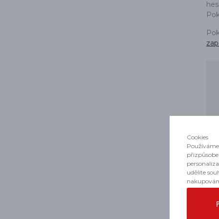
PŘÍSLUŠENSTVÍ
hesl
Pok
Pok
zap
Cookies
Používáme 
přizpůsobe
personaliz
udělíte sou
nakupován