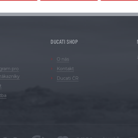
DUCATI SHOP
O nás
ogram pro
Kontakt
zákazníky
Ducati ČR
t
tba