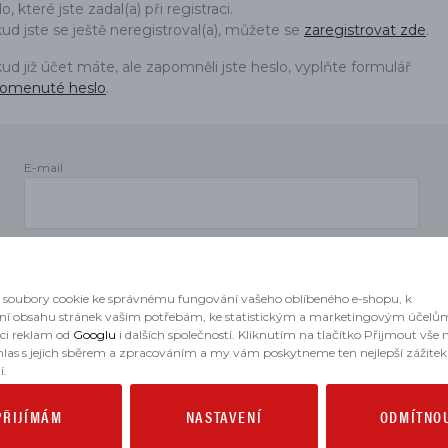
o, které jste zadal(a) při registraci.
DÍLŮ
ud jste se ještě neregistroval(a), můžete se
zaregistrovat zde
.
ud již účet máte, ale zapomněli jste heslo, vyplňte formulář
omenuté heslo
.
E-mail
Heslo
soubory cookie ke správnému fungování vašeho oblíbeného e-shopu, k
ní obsahu stránek vašim potřebám, ke statistickým a marketingovým účelů
aci reklam od
Googlu
i dalších společností. Kliknutím na tlačítko Přijmout vše
hlas s jejich sběrem a zpracováním a my vám poskytneme ten nejlepší zážitek
í.
PŘIJÍMÁM
NASTAVENÍ
ODMÍTNO