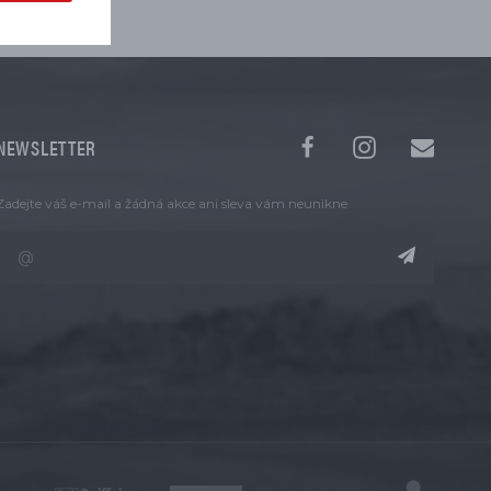
NEWSLETTER
Zadejte váš e-mail a žádná akce ani sleva vám neunikne