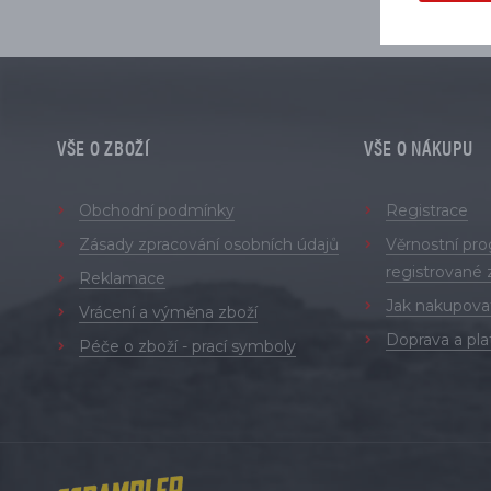
VŠE O ZBOŽÍ
VŠE O NÁKUPU
Obchodní podmínky
Registrace
Zásady zpracování osobních údajů
Věrnostní pr
registrované 
Reklamace
Jak nakupova
Vrácení a výměna zboží
Doprava a pla
Péče o zboží - prací symboly