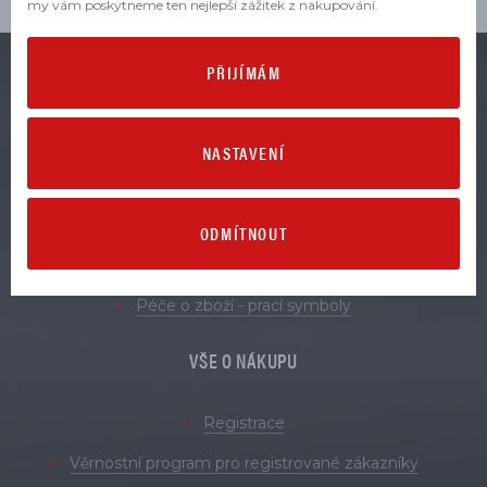
my vám poskytneme ten nejlepší zážitek z nakupování.
PŘIJÍMÁM
VŠE O ZBOŽÍ
NASTAVENÍ
Obchodní podmínky
Zásady zpracování osobních údajů
Reklamace
ODMÍTNOUT
Vrácení a výměna zboží
Péče o zboží - prací symboly
VŠE O NÁKUPU
Registrace
Věrnostní program pro registrované zákazníky