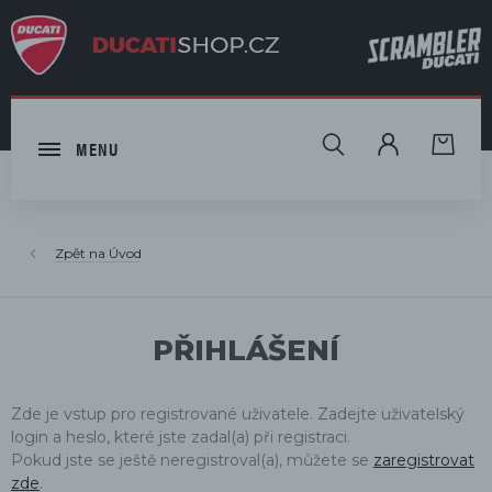
HLEDAT
MENU
Úvod
PŘIHLÁŠENÍ
Zde je vstup pro registrované uživatele. Zadejte uživatelský
login a heslo, které jste zadal(a) při registraci.
Pokud jste se ještě neregistroval(a), můžete se
zaregistrovat
zde
.