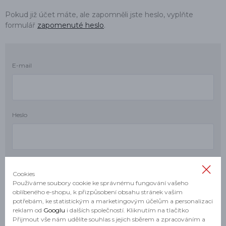
Pokud již účet máte, ale zapomněli jste heslo, vyplňte
formulář
zapomenuté heslo
.
E-mail
Heslo
Cookies
Používáme soubory cookie ke správnému fungování vašeho
oblíbeného e-shopu, k přizpůsobení obsahu stránek vašim
potřebám, ke statistickým a marketingovým účelům a personalizaci
reklam od
Googlu
i dalších společností. Kliknutím na tlačítko
Přijmout vše nám udělíte souhlas s jejich sběrem a zpracováním a