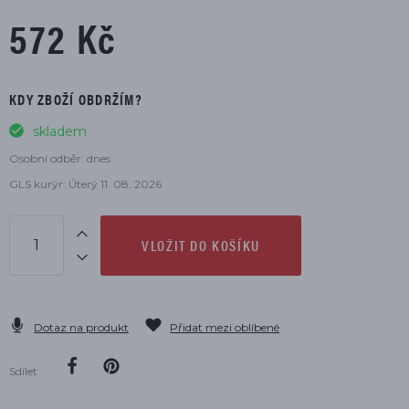
572 Kč
KDY ZBOŽÍ OBDRŽÍM?
skladem
Osobní odběr: dnes
GLS kurýr: Úterý 11. 08. 2026
VLOŽIT DO KOŠÍKU
Dotaz na produkt
Přidat mezi oblíbené
Sdílet