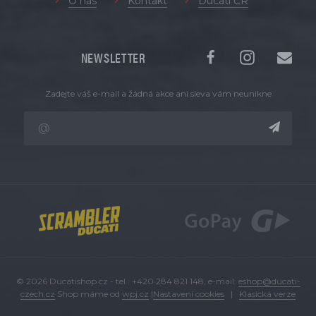
O nás
Kontakt
Ducati ČR
NEWSLETTER
Zadejte váš e-mail a žádná akce ani sleva vám neunikne
© 2026 Ducatishop.cz - tel.: +420 284 821 148, e-mail:
eshop@ducati-
czech.cz
Shop máme od
wpj.cz
|
Nastavení cookies
|
Klasická verze