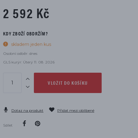
2 592 Kč
KDY ZBOŽÍ OBDRŽÍM?
skladem jeden kus
Osobní odběr: dnes
GLS kurýr: Úterý 11. 08. 2026
VLOŽIT DO KOŠÍKU
Dotaz na produkt
Přidat mezi oblíbené
Sdílet