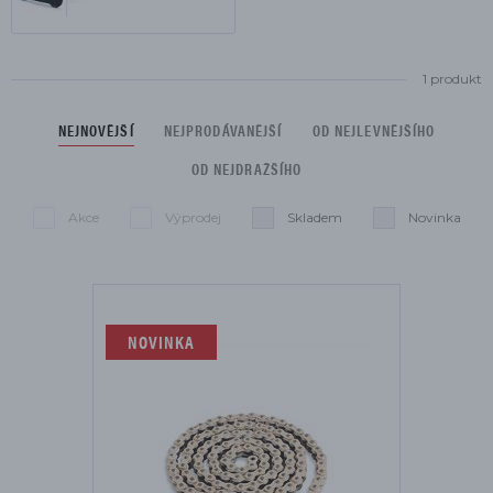
1 produkt
NEJNOVĚJŠÍ
NEJPRODÁVANĚJŠÍ
OD NEJLEVNĚJŠÍHO
OD NEJDRAŽŠÍHO
Akce
Výprodej
Skladem
Novinka
Seznam je omezen na:
Smazat filtry
NOVINKA