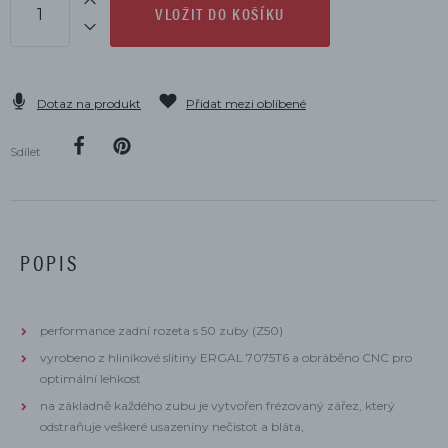
VLOŽIT DO KOŠÍKU
Dotaz na produkt
Přidat mezi oblíbené
Sdílet
POPIS
performance zadní rozeta s 50 zuby (Z50)
vyrobeno z hliníkové slitiny ERGAL 7075T6 a obráběno CNC pro
optimální lehkost
na základně každého zubu je vytvořen frézovaný zářez, který
odstraňuje veškeré usazeniny nečistot a bláta,