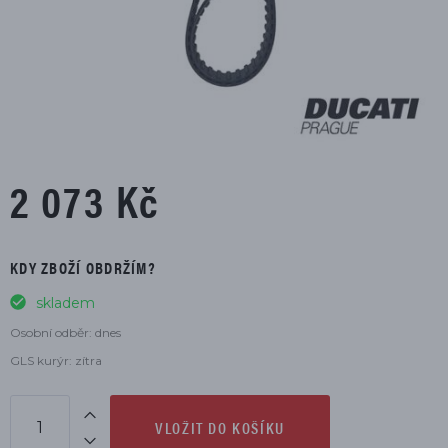
2 073 Kč
KDY ZBOŽÍ OBDRŽÍM?
skladem
Osobní odběr: dnes
GLS kurýr: zítra
VLOŽIT DO KOŠÍKU