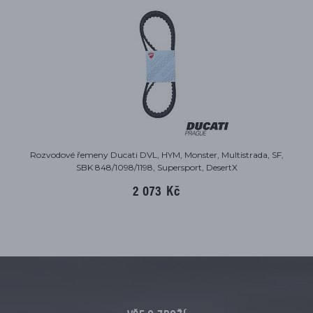
Rozvodové řemeny Ducati DVL, HYM, Monster, Multistrada, SF,
SBK 848/1098/1198, Supersport, DesertX
2 073 Kč