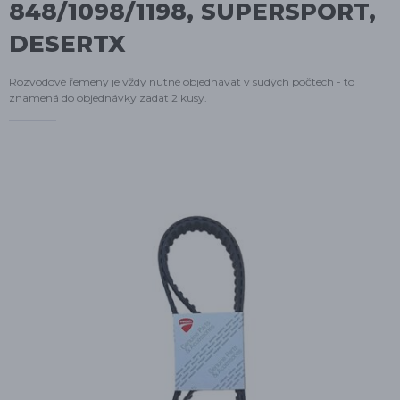
848/1098/1198, SUPERSPORT,
DESERTX
Rozvodové řemeny je vždy nutné objednávat v sudých počtech - to
znamená do objednávky zadat 2 kusy.