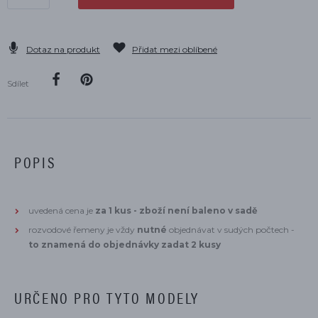
Dotaz na produkt
Přidat mezi oblíbené
Sdílet
POPIS
uvedená cena je
za 1 kus - zboží není baleno v sadě
rozvodové řemeny je vždy
nutné
objednávat v sudých počtech -
to znamená do objednávky zadat 2 kusy
URČENO PRO TYTO MODELY