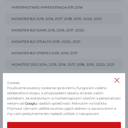
HYPERMOTARD HYPERSTRADA 939 2016
MONSTER 821 2015, 2016, 2017, 2018, 2019, 2020, 2021
MONSTER 821 DARK 2015, 2016, 2017, 2020
MONSTER 821 STEALTH 2019, 2020, 2021
MONSTER 821 STRIPES 2015, 2016, 2017
MONSTER 1200 2014, 2015, 2016, 2017, 2018, 2019, 2020, 2021
MONSTER 1200 25° ANNIVERSARIO 2019
Cookies
MONSTER 1200 R 2016, 2017, 2018, 2019
Používáme soubory cookie ke správnému fungování vašeho
oblíbeného e-shopu, k přizpůsobení obsahu stránek vašim
potřebám, ke statistickým a marketingovým účelům a personalizaci
MONSTER 1200 S 2014, 2015, 2016, 2017, 2018, 2019, 2020
reklam od
Googlu
i dalších společností. Kliknutím na tlačítko
Přijmout vše nám udělíte souhlas s jejich sběrem a zpracováním a
MONSTER 1200 S STRIPES 2015, 2016
my vám poskytneme ten nejlepší zážitek z nakupování.
MONSTER MONSTER + 2021, 2022, 2023, 2024, 2025