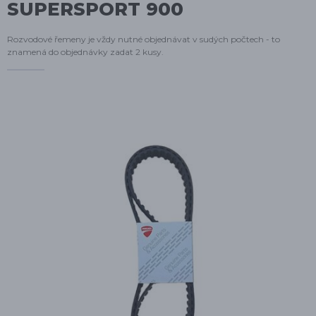
SUPERSPORT 900
Rozvodové řemeny je vždy nutné objednávat v sudých počtech - to
znamená do objednávky zadat 2 kusy.