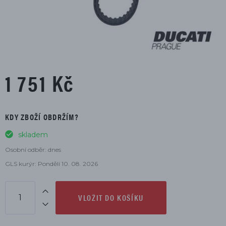
1 751 Kč
KDY ZBOŽÍ OBDRŽÍM?
skladem
Osobní odběr: dnes
GLS kurýr: Pondělí 10. 08. 2026
VLOŽIT DO KOŠÍKU