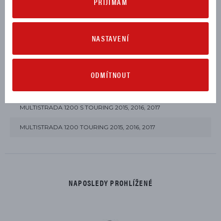
PŘIJÍMÁM
MULTISTRADA 1200 ENDURO PRO 2018
MULTISTRADA 1200 ENDURO TOURING 2016, 2017, 2018
NASTAVENÍ
MULTISTRADA 1200 S ABS 2015, 2016, 2017
MULTISTRADA 1200 S D-AIR 2016, 2017
ODMÍTNOUT
MULTISTRADA 1200 S PIKES PEAK 2016, 2017
MULTISTRADA 1200 S TOURING 2015, 2016, 2017
MULTISTRADA 1200 TOURING 2015, 2016, 2017
NAPOSLEDY PROHLÍŽENÉ