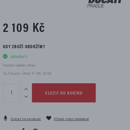
2 109 Kč
KDY ZBOŽÍ OBDRŽÍM?
skladem
Osobní odběr: dnes
GLS kurýr: Úterý 11. 08. 2026
VLOŽIT DO KOŠÍKU
Dotaz na produkt
Přidat mezi oblíbené