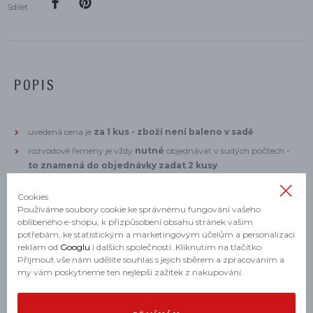
Sdílet
POPIS
uvedená cena je
za 1 kus - zboží není baleno v sadě
rozvodové řemeny je vždy
nutné
objednávat v sudých počtech -
to znamená do objednávky zadat 2 kusy
Cookies
Používáme soubory cookie ke správnému fungování vašeho
URČENO PRO TYTO MODELY
oblíbeného e-shopu, k přizpůsobení obsahu stránek vašim
potřebám, ke statistickým a marketingovým účelům a personalizaci
reklam od
Googlu
i dalších společností. Kliknutím na tlačítko
Přijmout vše nám udělíte souhlas s jejich sběrem a zpracováním a
MULTISTRADA 1200 ABS 2015, 2016, 2017
my vám poskytneme ten nejlepší zážitek z nakupování.
MULTISTRADA 1200 ENDURO 2016, 2017, 2018