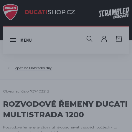
HLEDAT
MENU
Náhradní díly
Objednací číslo: 73740321B
ROZVODOVÉ ŘEMENY DUCATI
MULTISTRADA 1200
Rozvodové řemeny je vždy nutné objednávat v sudých počtech - to