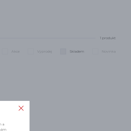
1 produkt
Akce
Výprodej
Skladem
Novinka
Smazat filtry
m a
 nám