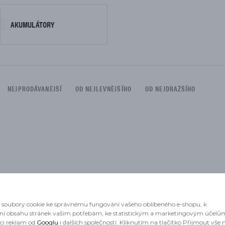
DÍLŮ
AKUMULÁTORY
NEJPRODÁVANĚJŠÍ
OD NEJLEVNĚJŠÍHO
OD NEJDRAŽŠÍHO
 omezen na:
soubory cookie ke správnému fungování vašeho oblíbeného e-shopu, k
ní obsahu stránek vašim potřebám, ke statistickým a marketingovým účelů
aci reklam od
Googlu
i dalších společností. Kliknutím na tlačítko Přijmout vše