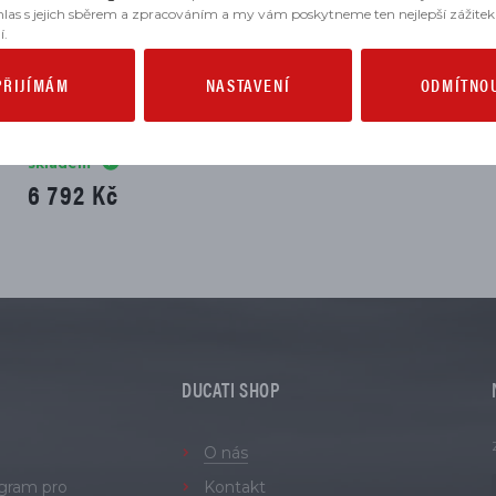
hlas s jejich sběrem a zpracováním a my vám poskytneme ten nejlepší zážitek
í.
PŘIJÍMÁM
NASTAVENÍ
ODMÍTNO
e Skyrich Lithium HJT7B-FPZ (12V
48Wh) 4Ah
skladem
6 792 Kč
DUCATI SHOP
O nás
ogram pro
Kontakt