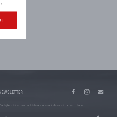
 z
UT
NEWSLETTER
Zadejte váš e-mail a žádná akce ani sleva vám neunikne