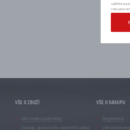
udělíte sou
nakupován
Motobateri
VŠE O ZBOŽÍ
VŠE O NÁKUPU
Obchodní podmínky
Registrace
Zásady zpracování osobních údajů
Věrnostní pr