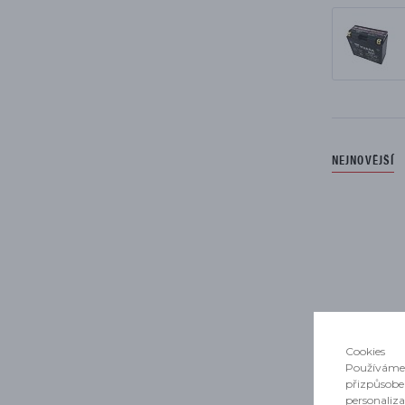
PŘÍSLUŠENSTVÍ
NEJNOVĚJŠÍ
Seznam je
Cookies
Používáme 
přizpůsobe
personaliz