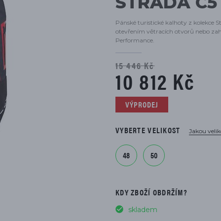
STRADA C5
DÍLŮ
Pánské turistické kalhoty z kolekce S
otevřením větracích otvorů nebo za
Performance.
15 446 Kč
10 812 Kč
VÝPRODEJ
VYBERTE VELIKOST
Jakou velik
48
50
KDY ZBOŽÍ OBDRŽÍM?
skladem