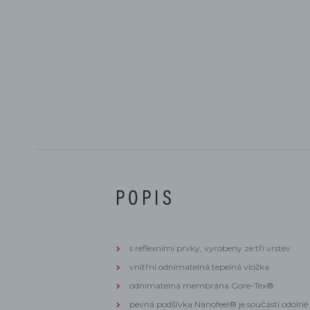
POPIS
s reflexními prvky, vyrobeny ze tří vrstev
vnitřní odnímatelná tepelná vložka
odnímatelná membrána Gore-Tex®
pevná podšívka Nanofeel® je součástí odolné 