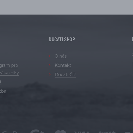
DUCATI SHOP
O nás
ogram pro
Kontakt
zákazníky
Ducati ČR
t
tba