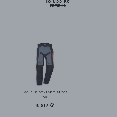
18 033 Kč
25 761 Kč
Textilní kalhoty Ducati Strada
C5
10 812 Kč