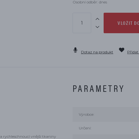
Osobní odběr: dnes
VLOŽIT D
Dotaz na produkt
Přidat
PARAMETRY
Výrobce:
Určení:
a rychleschnoucí vnější tkaniny