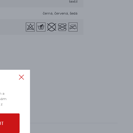
textil
černá, červená, šedá
m a
 nám
 z
UT