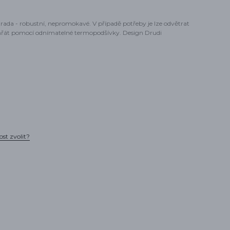
trada - robustní, nepromokavé. V případě potřeby je lze odvětrat
hřát pomocí odnímatelné termopodšívky. Design Drudi
ost zvolit?