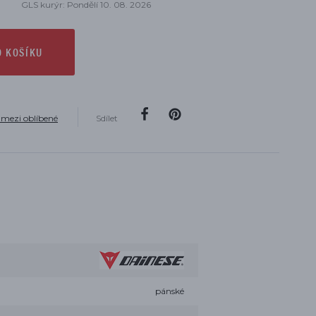
GLS kurýr: Pondělí 10. 08. 2026
O KOŠÍKU
 mezi oblíbené
Sdílet
pánské