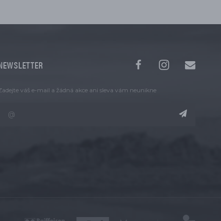
NEWSLETTER
Zadejte váš e-mail a žádná akce ani sleva vám neunikne