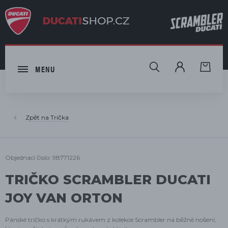
HLEDAT
MENU
Trička
Objednací číslo: 98771226
TRIČKO SCRAMBLER DUCATI
JOY VAN ORTON
Pánské tričko s krátkým rukávem z kolekce Scrambler na běžné nošení,