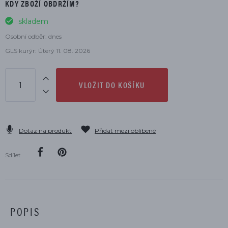
KDY ZBOŽÍ OBDRŽÍM?
skladem
Osobní odběr: dnes
GLS kurýr: Úterý 11. 08. 2026
VLOŽIT DO KOŠÍKU
Dotaz na produkt
Přidat mezi oblíbené
Sdílet
POPIS